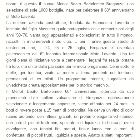
nome: è questo il nuovo Merlot Beato Bartolomeo Breganze, una
selezione di sole 1000 bottiglie, nata per celebrare il 60° anniversario
Archivio 2018
di Moto Laverda.
La celebre azienda costruttrice, fondata da Francesco Laverda e
Archivio 2017
lanciata dal figlio Massimo quale protagonista delle competizioni degli
anni ’50-’70, vanta oggi appassionati e collezionisti in tutto il mondo,
Archivio 2010-2016
raccolti in innumerevoli moto club. È per ri unire questo stuolo di
sostenitori che, il 24, 25 e 26 luglio, Breganze e’ diventata
Archivio Confraternita del Bacalà
palcoscenico del 6° Incontro Internazionale Moto Laverda. Una tre
giorni piena di iniziative volte a cementare i legami fra realtà lontane
Bacalà Club
tra loro, ma unite dalla passione per le moto breganzesi. Cene sotto le
stelle, giri turistici, visite ai musei a tema presenti nel territorio,
Sulla Rotta del Bacalà – Via Querinissima
premiazioni di ex piloti. Un programma intenso, suggellato da
un’etichetta creata appositamente per lo storico marchio.
La Ricetta
Il Merlot Beato Bartolomeo 60° anniversario, ottenuto da uve
provenienti dalle colline vulcaniche di Breganze, rigorosamente
I Ristoranti
selezionate e leggermente appassite, viene affinato per 24 mesi in
botti di rovere poste a 15 metri di profondità. Ne deriva un vino di color
Contatti
rubino profondo, con riflessi granati, un profumo elegante ed intenso,
con note di piccoli frutti neri, speziate e di liquirizia. In bocca si rivela
avvolgente, con tannini fitti maturi, finale lungo con a romi di
confettura, di piccoli frutti, liquirizia e spezie. Adatto a piatti importanti,