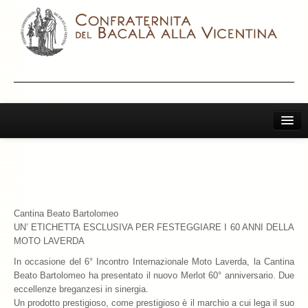
Home
Il Bacalà Alla Vicentina
Chiamatemi Bacalà
Cantina Beato Bartolomeo
I Vini Consigliati
UN’ ETICHETTA ESCLUSIVA PER FESTEGGIARE I 60 ANNI DELLA
MOTO LAVERDA
Storia e Leggenda
In occasione del 6° Incontro Internazionale Moto Laverda, la Cantina
Beato Bartolomeo ha presentato il nuovo Merlot 60° anniversario. Due
La Confraternita
eccellenze breganzesi in sinergia.
Un prodotto prestigioso, come prestigioso è il marchio a cui lega il suo
Archivio 2019