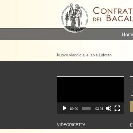
Hom
Nuovo viaggio alle isole Lofoten
Video
Player
00:00
03:01
VIDEORICETTA
E