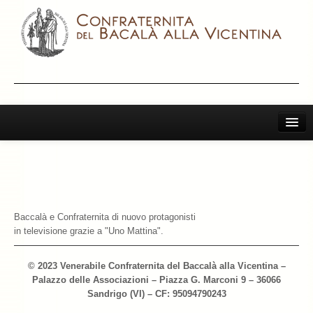
Home
Il Bacalà Alla Vicentina
Chiamatemi Bacalà
Baccalà e Confraternita di nuovo protagonisti
I Vini Consigliati
in televisione grazie a "Uno Mattina".
Storia e Leggenda
© 2023 Venerabile Confraternita del Baccalà alla Vicentina –
Palazzo delle Associazioni – Piazza G. Marconi 9 – 36066
La Confraternita
Sandrigo (VI) – CF: 95094790243
Archivio 2019