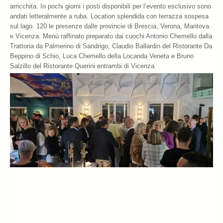
arricchita. In pochi giorni i posti disponibili per l’evento esclusivo sono
andati letteralmente a ruba. Location splendida con terrazza sospesa
Archivio 2018
sul lago. 120 le presenze dalle provincie di Brescia, Verona, Mantova
e Vicenza. Menù raffinato preparato dai cuochi Antonio Chemello dalla
Archivio 2017
Trattoria da Palmerino di Sandrigo, Claudio Ballardin del Ristorante Da
Beppino di Schio, Luca Chemello della Locanda Veneta e Bruno
Archivio 2010-2016
Salzillo del Ristorante Querini entrambi di Vicenza.
Archivio Confraternita del Bacalà
Bacalà Club
Sulla Rotta del Bacalà – Via Querinissima
La Ricetta
I Ristoranti
Contatti