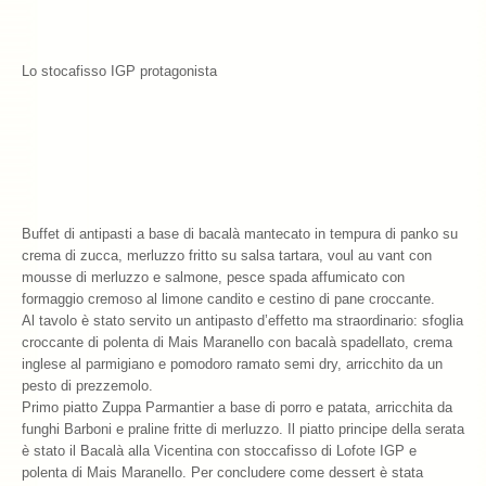
Lo stocafisso IGP protagonista
Buffet di antipasti a base di bacalà mantecato in tempura di panko su
crema di zucca, merluzzo fritto su salsa tartara, voul au vant con
mousse di merluzzo e salmone, pesce spada affumicato con
formaggio cremoso al limone candito e cestino di pane croccante.
Al tavolo è stato servito un antipasto d’effetto ma straordinario: sfoglia
croccante di polenta di Mais Maranello con bacalà spadellato, crema
inglese al parmigiano e pomodoro ramato semi dry, arricchito da un
pesto di prezzemolo.
Primo piatto Zuppa Parmantier a base di porro e patata, arricchita da
funghi Barboni e praline fritte di merluzzo. Il piatto principe della serata
è stato il Bacalà alla Vicentina con stoccafisso di Lofote IGP e
polenta di Mais Maranello. Per concludere come dessert è stata