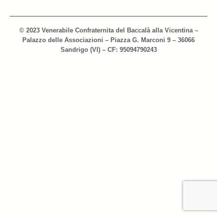
Archivio 2018
© 2023 Venerabile Confraternita del Baccalà alla Vicentina –
Archivio 2017
Palazzo delle Associazioni – Piazza G. Marconi 9 – 36066
Sandrigo (VI) – CF: 95094790243
Archivio 2010-2016
Archivio Confraternita del Bacalà
Bacalà Club
Sulla Rotta del Bacalà – Via Querinissima
La Ricetta
I Ristoranti
Contatti