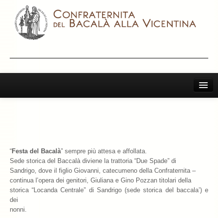
Home
Il Bacalà Alla Vicentina
Chiamatemi Bacalà
“
Festa del Bacalà
” sempre più attesa e affollata.
I Vini Consigliati
Sede storica del Baccalà diviene la trattoria “Due Spade” di
Sandrigo, dove il figlio Giovanni, catecumeno della Confraternita –
Storia e Leggenda
continua l’opera dei genitori, Giuliana e Gino Pozzan titolari della
storica “Locanda Centrale” di Sandrigo (sede storica del baccala’) e
La Confraternita
dei
nonni.
Archivio 2019