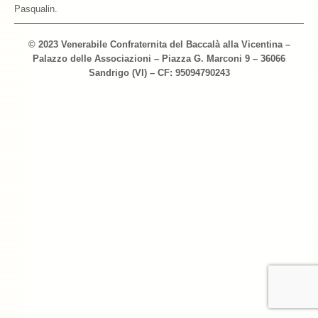
Pasqualin.
Archivio 2018
© 2023 Venerabile Confraternita del Baccalà alla Vicentina –
Archivio 2017
Palazzo delle Associazioni – Piazza G. Marconi 9 – 36066
Sandrigo (VI) – CF: 95094790243
Archivio 2010-2016
Archivio Confraternita del Bacalà
Bacalà Club
Sulla Rotta del Bacalà – Via Querinissima
La Ricetta
I Ristoranti
Contatti