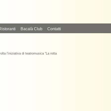
Ristoranti
Bacalà Club
Contatti
ta l’iniziativa di teatromusica “La rotta