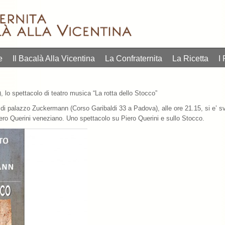
e
Il Bacalà Alla Vicentina
La Confraternita
La Ricetta
I 
 lo spettacolo di teatro musica “La rotta dello Stocco”
di palazzo Zuckermann (Corso Garibaldi 33 a Padova), alle ore 21.15, si e’ svol
Piero Querini veneziano. Uno spettacolo su Piero Querini e sullo Stocco.