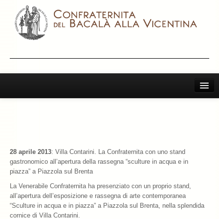
Home
Il Bacalà Alla Vicentina
Chiamatemi Bacalà
28 aprile 2013
: Villa Contarini. La Confraternita con uno stand
I Vini Consigliati
gastronomico all’apertura della rassegna “sculture in acqua e in
piazza” a Piazzola sul Brenta
Storia e Leggenda
La Venerabile Confraternita ha presenziato con un proprio stand,
all’apertura dell’esposizione e rassegna di arte contemporanea
La Confraternita
“Sculture in acqua e in piazza” a Piazzola sul Brenta, nella splendida
cornice di Villa Contarini.
Archivio 2019