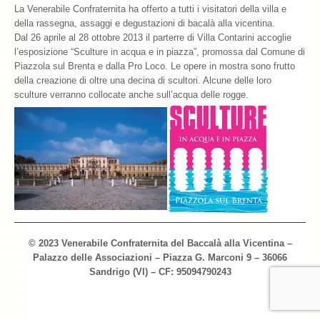
La Venerabile Confraternita ha offerto a tutti i visitatori della villa e
della rassegna, assaggi e degustazioni di bacalà alla vicentina.
Archivio 2018
Dal 26 aprile al 28 ottobre 2013 il parterre di Villa Contarini accoglie
l’esposizione “Sculture in acqua e in piazza”, promossa dal Comune di
Archivio 2017
Piazzola sul Brenta e dalla Pro Loco. Le opere in mostra sono frutto
della creazione di oltre una decina di scultori. Alcune delle loro
Archivio 2010-2016
sculture verranno collocate anche sull’acqua delle rogge.
Archivio Confraternita del Bacalà
Bacalà Club
Sulla Rotta del Bacalà – Via Querinissima
La Ricetta
I Ristoranti
© 2023 Venerabile Confraternita del Baccalà alla Vicentina –
Contatti
Palazzo delle Associazioni – Piazza G. Marconi 9 – 36066
Sandrigo (VI) – CF: 95094790243