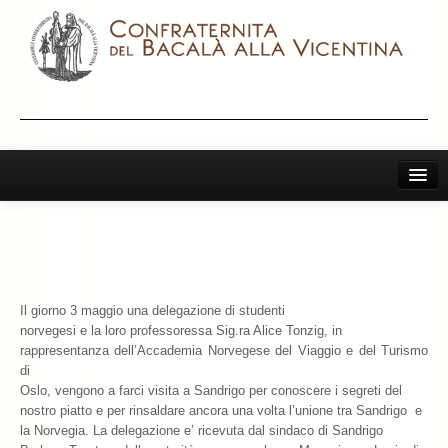
Home
Il Bacalà Alla Vicentina
Chiamatemi Bacalà
Il giorno 3 maggio una delegazione di studenti
I Vini Consigliati
norvegesi e la loro professoressa Sig.ra Alice Tonzig, in
rappresentanza dell’Accademia Norvegese del Viaggio e del Turismo
Storia e Leggenda
di
Oslo, vengono a farci visita a Sandrigo per conoscere i segreti del
La Confraternita
nostro piatto e per rinsaldare ancora una volta l’unione tra Sandrigo e
la Norvegia. La delegazione e’ ricevuta dal sindaco di Sandrigo
Archivio 2019