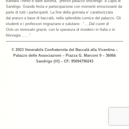
Barbara Trento e dalle autorità, presso palazzo Mocenigo a Lupia di
Sandrigo. Grande festa e partecipazione con momenti emozionanti da
Archivio 2018
parte di tutti i partecipanti. La fine della giornata e’ caratterizzata
dal pranzo a base di baccalà, nella splendida cornice del palazzo. Gli
Archivio 2017
studenti e i professori ringraziano e salutano : “….
Dal cuore di
Oslo un rinnovato grazie, con la speranza di rivederci in Italia o in
Archivio 2010-2016
Norvegia
….…”
Archivio Confraternita del Bacalà
© 2023 Venerabile Confraternita del Baccalà alla Vicentina –
Palazzo delle Associazioni – Piazza G. Marconi 9 – 36066
Bacalà Club
Sandrigo (VI) – CF: 95094790243
Sulla Rotta del Bacalà – Via Querinissima
La Ricetta
I Ristoranti
Contatti