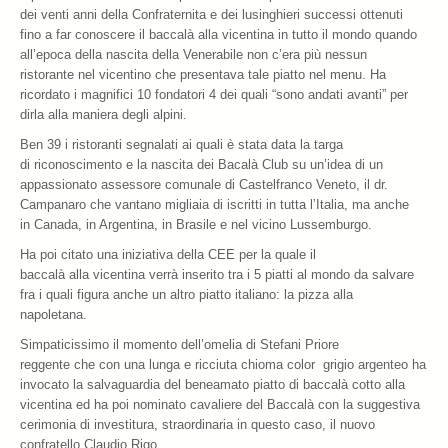
dei venti anni della Confraternita e dei lusinghieri successi ottenuti
fino a far conoscere il baccalà alla vicentina in tutto il mondo quando
all’epoca della nascita della Venerabile non c’era più nessun
ristorante nel vicentino che presentava tale piatto nel menu. Ha
ricordato i magnifici 10 fondatori 4 dei quali “sono andati avanti” per
dirla alla maniera degli alpini.
Ben 39 i ristoranti segnalati ai quali è stata data la targa
di riconoscimento e la nascita dei Bacalà Club su un’idea di un
appassionato assessore comunale di Castelfranco Veneto, il dr.
Campanaro che vantano migliaia di iscritti in tutta l’Italia, ma anche
in Canada, in Argentina, in Brasile e nel vicino Lussemburgo.
Ha poi citato una iniziativa della CEE per la quale il
baccalà alla vicentina verrà inserito tra i 5 piatti al mondo da salvare
fra i quali figura anche un altro piatto italiano: la pizza alla
napoletana.
Simpaticissimo il momento dell’omelia di Stefani Priore
reggente che con una lunga e ricciuta chioma color grigio argenteo ha
invocato la salvaguardia del beneamato piatto di baccalà cotto alla
vicentina ed ha poi nominato cavaliere del Baccalà con la suggestiva
cerimonia di investitura, straordinaria in questo caso, il nuovo
confratello Claudio Rigo.