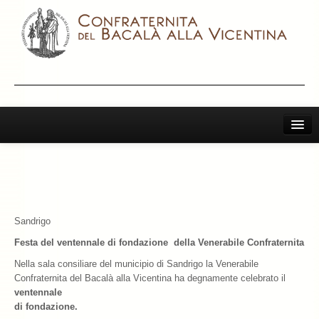
Home
Il Bacalà Alla Vicentina
Chiamatemi Bacalà
Sandrigo
I Vini Consigliati
Festa del ventennale di fondazione della Venerabile Confraternita
Storia e Leggenda
Nella sala consiliare del municipio di Sandrigo la Venerabile
Confraternita del Bacalà alla Vicentina ha degnamente celebrato il
La Confraternita
ventennale
di fondazione.
Archivio 2019