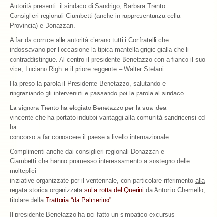
Autorità presenti: il sindaco di Sandrigo, Barbara Trento. I
Consiglieri regionali Ciambetti (anche in rappresentanza della
Archivio 2018
Provincia) e Donazzan.
Archivio 2017
A far da cornice alle autorità c’erano tutti i Confratelli che
indossavano per l’occasione la tipica mantella grigio gialla che li
Archivio 2010-2016
contraddistingue. Al centro il presidente Benetazzo con a fianco il suo
vice, Luciano Righi e il priore reggente – Walter Stefani.
Archivio Confraternita del Bacalà
Ha preso la parola il Presidente Benetazzo, salutando e
ringraziando gli intervenuti e passando poi la parola al sindaco.
Bacalà Club
La signora Trento ha elogiato Benetazzo per la sua idea
Sulla Rotta del Bacalà – Via Querinissima
vincente che ha portato indubbi vantaggi alla comunità sandricensi ed
ha
La Ricetta
concorso a far conoscere il paese a livello internazionale.
Complimenti anche dai consiglieri regionali Donazzan e
I Ristoranti
Ciambetti che hanno promesso interessamento a sostegno delle
molteplici
Contatti
iniziative organizzate per il ventennale, con particolare riferimento
alla
regata storica organizzata
sulla rotta del Querini
da Antonio Chemello,
titolare della
Trattoria “da Palmerino”.
Il presidente Benetazzo ha poi fatto un simpatico excursus