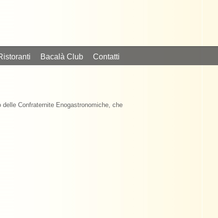
Ristoranti
Bacalà Club
Contatti
eo delle Confraternite Enogastronomiche, che