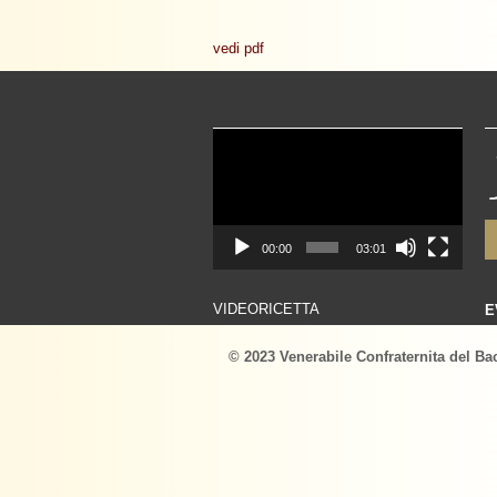
vedi pdf
Video
Player
00:00
03:01
VIDEORICETTA
E
© 2023 Venerabile Confraternita del Ba