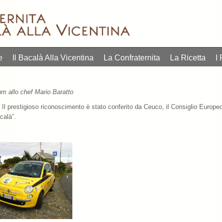
e
Il Bacalà Alla Vicentina
La Confraternita
La Ricetta
I 
 allo chef Mario Baratto
 Il prestigioso riconoscimento è stato conferito da Ceuco, il Consiglio Europ
calà”.