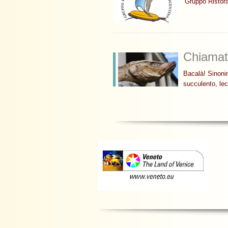
Gruppo Ristora
Chiamat
Bacalà! Sinoni
succulento, le