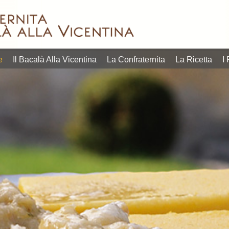
in quelli più
estate, p
Lofoten, situate ben
orgoglio
dell’aperitivo quanto
veneto di
nelle norvegesi isole
che sia
contemporanei
gastron
pescato e prodotto
gustare 
linguaggi
calendar
dallo stoccafi sso
l’opportu
entrare tanto nei
i più ric
quella certificata
tavola, 
tradizione possa
L’appunt
prima di qualità,
della con
e
Il Bacalà Alla Vicentina
La Confraternita
La Ricetta
I 
piatto radicato nella
settembr
bontà senza materia
riscoprir
mostrano come un
20 e dal
raffinato. E non c’è
L’obietti
differenti, che
programm
reperire, ricercato e
più succ
Due format
Vicentina
prima difficile da
riscuote
28 settembre 2026.
del Baca
lavoro e materia
negli ann
programma dal 17 al
edizione
richiedono tanto
“Questa i
Vicentina, in
ad accog
povera, che
della Con
Bacalà alla
Sandrigo
i piatti della cucina
gruppo ri
la 39ª Festa del
Consigli
povera e come tutti
Coordina
Bacalà introducono
Culturale
tempo della cucina
Beppino 
Gran Galà del
diventa I
questo piatto, un
Ristoran
Bacco&Bacalà e il
Querinis
prezzo contenuto
titolare d
Sandrigo,
vicentin
degustare a un
Claudio B
conviviale. A
bacalà a
dare la possibilità di
euro. C
vocazione
riflettori
“Promozionali” per
promozio
propria identità e
al 28 se
vicentina.
ad un co
mantenendo la
dal 17 al