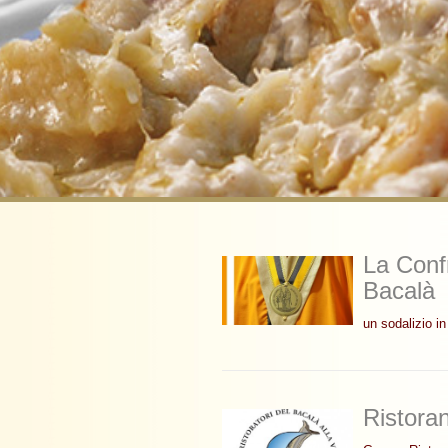
La Confr
Bacalà
un sodalizio i
Ristoran