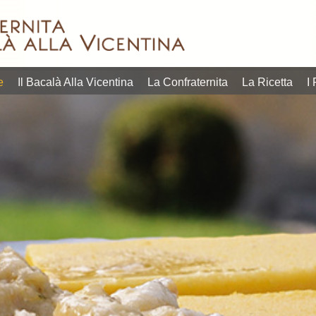
in quelli più
estate, p
Lofoten, situate ben
orgoglio
dell’aperitivo quanto
veneto di
nelle norvegesi isole
che sia
contemporanei
gastron
pescato e prodotto
gustare 
linguaggi
calendar
dallo stoccafi sso
l’opportu
entrare tanto nei
i più ric
quella certificata
tavola, 
tradizione possa
L’appunt
prima di qualità,
della con
e
Il Bacalà Alla Vicentina
La Confraternita
La Ricetta
I 
piatto radicato nella
settembr
bontà senza materia
riscoprir
mostrano come un
20 e dal
raffinato. E non c’è
L’obietti
differenti, che
programm
reperire, ricercato e
più succ
Due format
Vicentina
prima difficile da
riscuote
28 settembre 2026.
del Baca
lavoro e materia
negli ann
programma dal 17 al
edizione
richiedono tanto
“Questa i
Vicentina, in
ad accog
povera, che
della Con
Bacalà alla
Sandrigo
i piatti della cucina
gruppo ri
la 39ª Festa del
Consigli
povera e come tutti
Coordina
Bacalà introducono
Culturale
tempo della cucina
Beppino 
Gran Galà del
diventa I
questo piatto, un
Ristoran
Bacco&Bacalà e il
Querinis
prezzo contenuto
titolare d
Sandrigo,
vicentin
degustare a un
Claudio B
conviviale. A
bacalà a
dare la possibilità di
euro. C
vocazione
riflettori
“Promozionali” per
promozio
propria identità e
al 28 se
vicentina.
ad un co
mantenendo la
dal 17 al