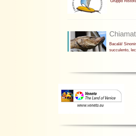
Gruppo Ristora
Chiamat
Bacalà! Sinoni
succulento, le