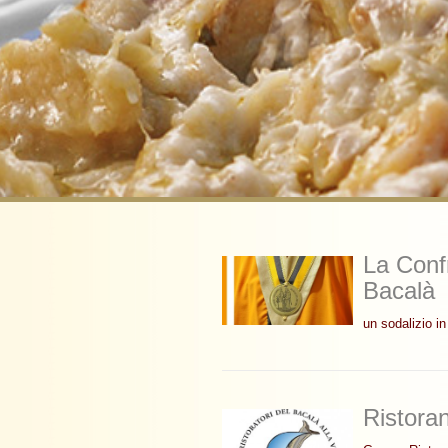
La Confr
Bacalà
un sodalizio i
Ristoran