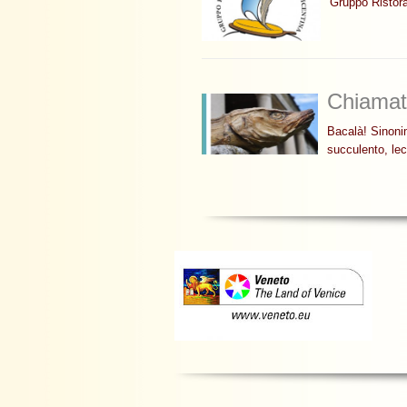
Gruppo Ristora
Chiamat
Bacalà! Sinoni
succulento, le