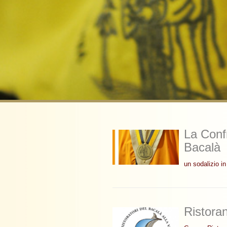
La Confr
Bacalà
un sodalizio i
Ristoran