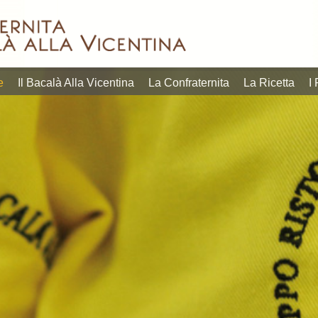
in quelli più
estate, p
Lofoten, situate ben
orgoglio
dell’aperitivo quanto
veneto di
nelle norvegesi isole
che sia
contemporanei
gastron
pescato e prodotto
gustare 
linguaggi
calendar
dallo stoccafi sso
l’opportu
entrare tanto nei
i più ric
quella certificata
tavola, 
tradizione possa
L’appunt
prima di qualità,
della con
e
Il Bacalà Alla Vicentina
La Confraternita
La Ricetta
I 
piatto radicato nella
settembr
bontà senza materia
riscoprir
mostrano come un
20 e dal
raffinato. E non c’è
L’obietti
differenti, che
programm
reperire, ricercato e
più succ
Due format
Vicentina
prima difficile da
riscuote
28 settembre 2026.
del Baca
lavoro e materia
negli ann
programma dal 17 al
edizione
richiedono tanto
“Questa i
Vicentina, in
ad accog
povera, che
della Con
Bacalà alla
Sandrigo
i piatti della cucina
gruppo ri
la 39ª Festa del
Consigli
povera e come tutti
Coordina
Bacalà introducono
Culturale
tempo della cucina
Beppino 
Gran Galà del
diventa I
questo piatto, un
Ristoran
Bacco&Bacalà e il
Querinis
prezzo contenuto
titolare d
Sandrigo,
vicentin
degustare a un
Claudio B
conviviale. A
bacalà a
dare la possibilità di
euro. C
vocazione
riflettori
“Promozionali” per
promozio
propria identità e
al 28 se
vicentina.
ad un co
mantenendo la
dal 17 al