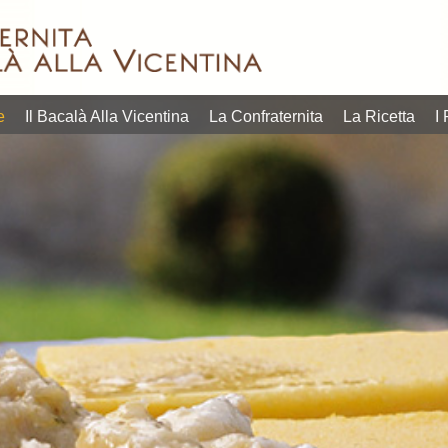
in quelli più
estate, p
Lofoten, situate ben
orgoglio
dell’aperitivo quanto
veneto di
nelle norvegesi isole
che sia
contemporanei
gastron
pescato e prodotto
gustare 
linguaggi
calendar
dallo stoccafi sso
l’opportu
entrare tanto nei
i più ric
quella certificata
tavola, 
tradizione possa
L’appunt
prima di qualità,
della con
e
Il Bacalà Alla Vicentina
La Confraternita
La Ricetta
I 
piatto radicato nella
settembr
bontà senza materia
riscoprir
mostrano come un
20 e dal
raffinato. E non c’è
L’obietti
differenti, che
programm
reperire, ricercato e
più succ
Due format
Vicentina
prima difficile da
riscuote
28 settembre 2026.
del Baca
lavoro e materia
negli ann
programma dal 17 al
edizione
richiedono tanto
“Questa i
Vicentina, in
ad accog
povera, che
della Con
Bacalà alla
Sandrigo
i piatti della cucina
gruppo ri
la 39ª Festa del
Consigli
povera e come tutti
Coordina
Bacalà introducono
Culturale
tempo della cucina
Beppino 
Gran Galà del
diventa I
questo piatto, un
Ristoran
Bacco&Bacalà e il
Querinis
prezzo contenuto
titolare d
Sandrigo,
vicentin
degustare a un
Claudio B
conviviale. A
bacalà a
dare la possibilità di
euro. C
vocazione
riflettori
“Promozionali” per
promozio
propria identità e
al 28 se
vicentina.
ad un co
mantenendo la
dal 17 al