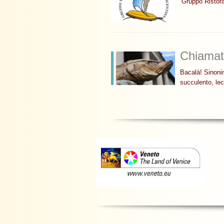
Gruppo Ristora
Chiamat
Bacalà! Sinoni
succulento, le