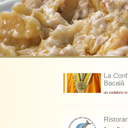
La Confr
Bacalà
un sodalizio i
Ristoran