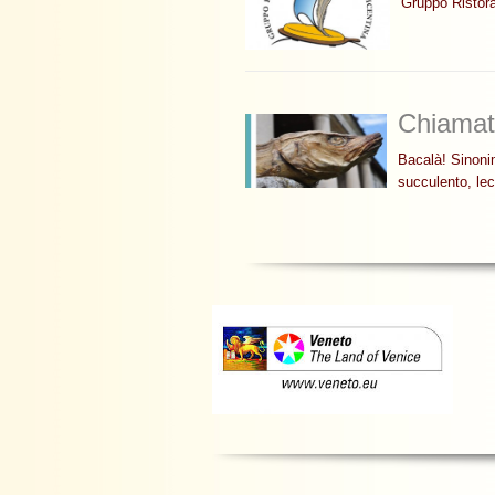
Gruppo Ristora
Chiamat
Bacalà! Sinoni
succulento, le