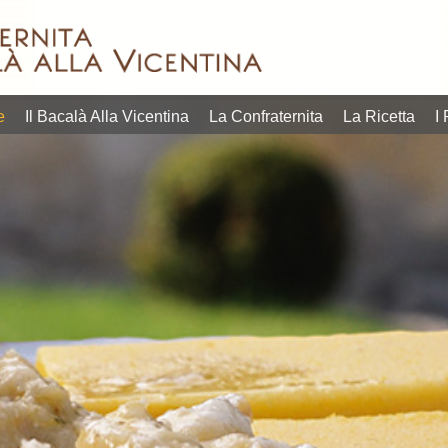
in quelli più
estate, p
Lofoten, situate ben
orgoglio
dell’aperitivo quanto
veneto di
nelle norvegesi isole
che sia
contemporanei
gastron
pescato e prodotto
gustare 
linguaggi
calendar
dallo stoccafi sso
l’opportu
entrare tanto nei
i più ric
quella certificata
tavola, 
tradizione possa
L’appunt
prima di qualità,
della con
e
Il Bacalà Alla Vicentina
La Confraternita
La Ricetta
I 
piatto radicato nella
settembr
bontà senza materia
riscoprir
mostrano come un
20 e dal
raffinato. E non c’è
L’obietti
differenti, che
programm
reperire, ricercato e
più succ
Due format
Vicentina
prima difficile da
riscuote
28 settembre 2026.
del Baca
lavoro e materia
negli ann
programma dal 17 al
edizione
richiedono tanto
“Questa i
Vicentina, in
ad accog
povera, che
della Con
Bacalà alla
Sandrigo
i piatti della cucina
gruppo ri
la 39ª Festa del
Consigli
povera e come tutti
Coordina
Bacalà introducono
Culturale
tempo della cucina
Beppino 
Gran Galà del
diventa I
questo piatto, un
Ristoran
Bacco&Bacalà e il
Querinis
prezzo contenuto
titolare d
Sandrigo,
vicentin
degustare a un
Claudio B
conviviale. A
bacalà a
dare la possibilità di
euro. C
vocazione
riflettori
“Promozionali” per
promozio
propria identità e
al 28 se
vicentina.
ad un co
mantenendo la
dal 17 al