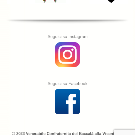
Seguici su Instagram
Seguici su Facebook
© 2023 Venerabile Confraternita del Baccalà alla Vicentina –