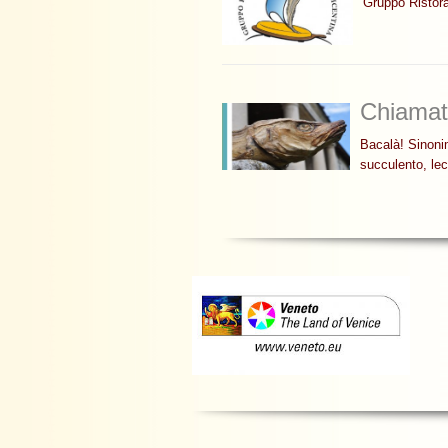
Gruppo Ristora
Chiamat
Bacalà! Sinoni
succulento, le