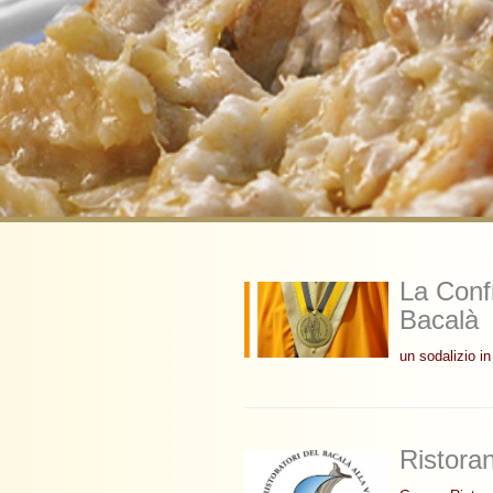
La Confr
Bacalà
un sodalizio i
Ristoran