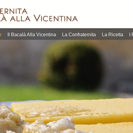
in quelli più
estate, p
Lofoten, situate ben
orgoglio
dell’aperitivo quanto
veneto di
nelle norvegesi isole
che sia
contemporanei
gastron
pescato e prodotto
gustare 
linguaggi
calendar
dallo stoccafi sso
l’opportu
entrare tanto nei
i più ric
quella certificata
tavola, 
tradizione possa
L’appunt
prima di qualità,
della con
e
Il Bacalà Alla Vicentina
La Confraternita
La Ricetta
I 
piatto radicato nella
settembr
bontà senza materia
riscoprir
mostrano come un
20 e dal
raffinato. E non c’è
L’obietti
differenti, che
programm
reperire, ricercato e
più succ
Due format
Vicentina
prima difficile da
riscuote
28 settembre 2026.
del Baca
lavoro e materia
negli ann
programma dal 17 al
edizione
richiedono tanto
“Questa i
Vicentina, in
ad accog
povera, che
della Con
Bacalà alla
Sandrigo
i piatti della cucina
gruppo ri
la 39ª Festa del
Consigli
povera e come tutti
Coordina
Bacalà introducono
Culturale
tempo della cucina
Beppino 
Gran Galà del
diventa I
questo piatto, un
Ristoran
Bacco&Bacalà e il
Querinis
prezzo contenuto
titolare d
Sandrigo,
vicentin
degustare a un
Claudio B
conviviale. A
bacalà a
dare la possibilità di
euro. C
vocazione
riflettori
“Promozionali” per
promozio
propria identità e
al 28 se
vicentina.
ad un co
mantenendo la
dal 17 al