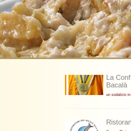
La Confr
Bacalà
un sodalizio i
Ristoran