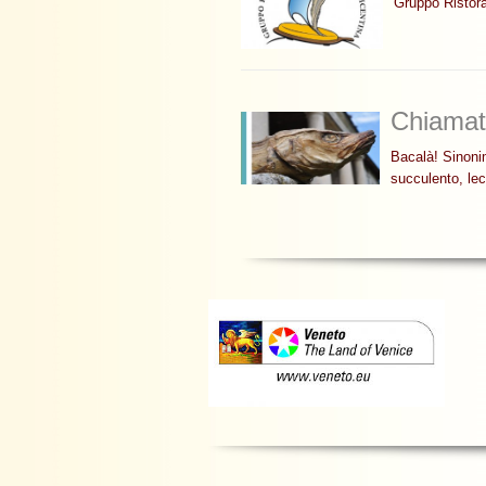
Gruppo Ristora
Chiamat
Bacalà! Sinoni
succulento, le