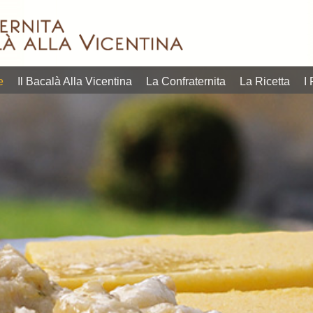
in quelli più
estate, p
Lofoten, situate ben
orgoglio
dell’aperitivo quanto
veneto di
nelle norvegesi isole
che sia
contemporanei
gastron
pescato e prodotto
gustare 
linguaggi
calendar
dallo stoccafi sso
l’opportu
entrare tanto nei
i più ric
quella certificata
tavola, 
tradizione possa
L’appunt
prima di qualità,
della con
e
Il Bacalà Alla Vicentina
La Confraternita
La Ricetta
I 
piatto radicato nella
settembr
bontà senza materia
riscoprir
mostrano come un
20 e dal
raffinato. E non c’è
L’obietti
differenti, che
programm
reperire, ricercato e
più succ
Due format
Vicentina
prima difficile da
riscuote
28 settembre 2026.
del Baca
lavoro e materia
negli ann
programma dal 17 al
edizione
richiedono tanto
“Questa i
Vicentina, in
ad accog
povera, che
della Con
Bacalà alla
Sandrigo
i piatti della cucina
gruppo ri
la 39ª Festa del
Consigli
povera e come tutti
Coordina
Bacalà introducono
Culturale
tempo della cucina
Beppino 
Gran Galà del
diventa I
questo piatto, un
Ristoran
Bacco&Bacalà e il
Querinis
prezzo contenuto
titolare d
Sandrigo,
vicentin
degustare a un
Claudio B
conviviale. A
bacalà a
dare la possibilità di
euro. C
vocazione
riflettori
“Promozionali” per
promozio
propria identità e
al 28 se
vicentina.
ad un co
mantenendo la
dal 17 al