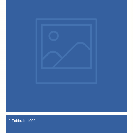
Pippo Franco.
televisiva "Il paese delle meraviglie" condotta da Melba Ruffo e
Nuova trasferta a Roma, stavolta per partecipare alla trasmissione
28 Aprile 1998
1 Febbraio 1998