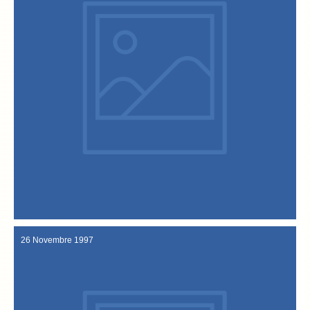
di collegamento per "Uno Mattina".
le tradizioni di Vicenza sono alla ribalta della tv: stavolta è il turno
Di nuovo la gastronomia (a cominciare dal baccalà), le produzioni e
4 Dicembre 1997
26 Novembre 1997