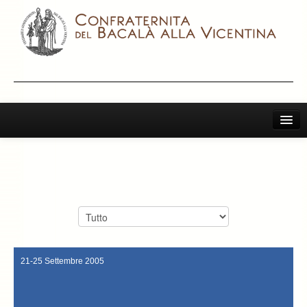
Home
Il Bacalà Alla Vicentina
Omero (Teramo).
regionali con la nomina del nuovo baccala club “la Piazzetta”di S’
Chiamatemi Bacalà
Club” del Veneto, e per la prima voltasi sono superati i “confini”
Terme). Sono state inoltre promosse nuove targhe per i “Baccalà
I Vini Consigliati
Romano D’ Ezzelino), l’albergo – ristorante “Il Pittore” (Recoaro
Centrale (Sandrigo), il ristorante “Al Pioppeto” (Sacro Cuore di
Storia e Leggenda
(Vicenza), il Ristorante da “Gabri e Giorgio” (Nogarole), La Locanda
21-25 Settembre 2005
locali consigliati, sono : Il ristorante” Da Amilcare” di Agugliaro
La Confraternita
ambasciatrice di Norvegia. I nuovi ristoranti scelti a far parte dei
(direttore del Giornale di Vicenza), e la Signora Eva Bugge,
Archivio 2019