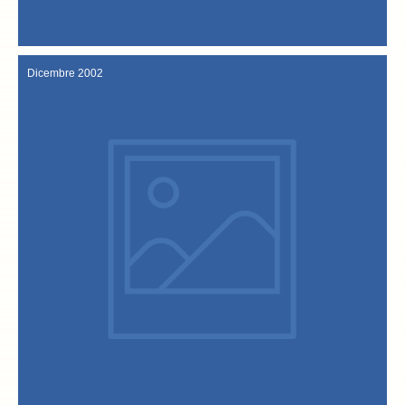
24 gennaio 2003
Dicembre 2002
Vene.to.it il punto di riferimento per la realtà veneta su internet.
La “Festa del baccalà” e il sito internet sono inseriti nel portale