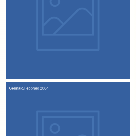
nuovi ristoranti scelti a far parte dei locali consigliati, sono: Il
nuovi confratelli: Meggiolaro Diego, Otello Fabris, Brunello Olivo. I
da parte della Confraternita del Bacalà ha nominato ufficialmente i
Confraternita del Bacalà alla Vicentina. La cerimonia di investitura
numerose altre personalità oltre a tutti gli altri membri della
la giuntacomunale, i rappresentanti della Pro- Sandrigo, e
alla Vicentina, avv. Michele Benetazzo, il sindaco di Sandrigo con
sono stati ancora il nostro presidente della Confraternita del Bacalà
partecipazione del pubblico. Ad accogliere gli ospiti di quest’anno
tradizione, notevoli sono stati il successo della manifestazione ela
“Festa del baccalà alla vicentina” Anche quest’anno, come
24-26 Settembre 2004
Gennaio/Febbraio 2004