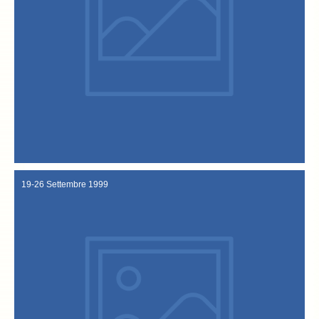
Bacialli, Carlo Pepe e Annibale Toffolo.
Bacalà alla Vicentina” accoglie i nuovi “Confratelli”: Luigi
sia attesa questa manifestazione. La “Venerabile Confraternita del
anche per questa edizione che conferma ancora una volta quanto
“Festa del baccalà alla vicentina”. Grande successo di pubblico
23-24 settembre 2000
19-26 Settembre 1999
emittenti locali.
giunta da Oslo, del TG3 Rai del Veneto e degli inviati di numerose