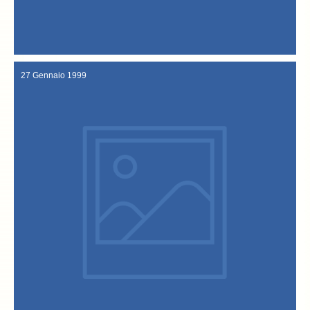
Show" in onda su Canale 5, per una puntata dedicata ai cibi d’
La Venerabile Confraternita è ospite anche del "Maurizio Costanzo
28 Gennaio 1999
27 Gennaio 1999
"Due Spade" di Sandrigo, dove "pipano" grandi quantità di baccalà.
RaiDue effettua delle riprese filmate nella cucina del ristorante