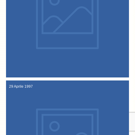
d’onore Aldo Biscardi e Maurizio Mosca.
pubblico dalla Compagnia Teatrale “Astichello”, ospiti ed interpreti
gustosissimo PROCESSO AL BACCALA’ che viene presentato al
Sandrigo all’ isola norvegese di Rost e la rappresentazione di un
intrattenimenti vari, si aggiungono l’intitolazione di una piazzetta di
consueti spettacoli (flamenco, banda, majorettes, etc ), e
ricorrenza del decennale di fondazione della Confraternita, ai
“Festa del Baccalà” e “Giornate Italo-Norvegesi” a Sandrigo data la
21-25 Settembre 1997.
29 Aprile 1997