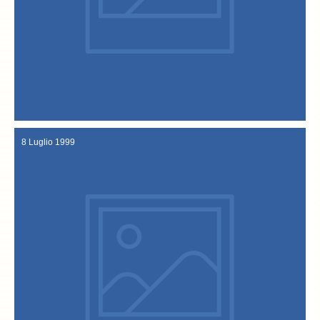
menzionato la "Venerabile Confraternita" di Sandrigo.
"Gula", rivista gastronomica di San Paolo del Brasile, ha
Con piacere e curiosità si apprende che nell’altro emisfero anche
24 Luglio 1999
8 Luglio 1999