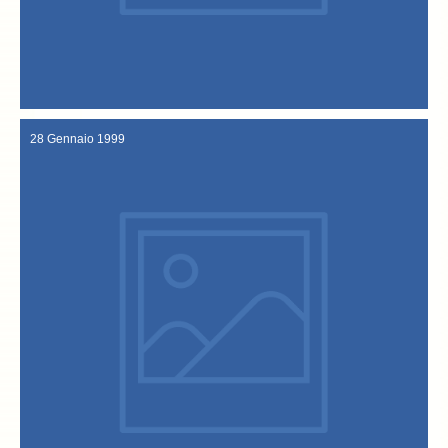
de "La Vecchia Fattoria" condotta da Luca Sardella.
Vicenza e il suo baccalà sbarcano nuovamente su RaiUno ospiti
5 Marzo 1999
28 Gennaio 1999
alla vicentina".
delegato a rappresentare la terra berica e il suo famoso "baccalà
Italia: al teatro Parioli di Roma, l’avvocato Claudio Pasqualin è