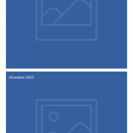
dei locali scelti dalla Confraternita.
storia e colori del vicentino, e l’indicazione minuziosa e dettagliata
del baccalà alla vicentina”, un itinerario tra arte e cultura, sapori,
Turismo, pubblicano la prima guida turistica intitolata: “La strada
Confraternita del Bacalà alla Vicentina e L’Ente Norvegese per il
Il Touring Club Italiano, in collaborazione con la Venerabile
Gennaio/Febbraio 2004
Dicembre 2003