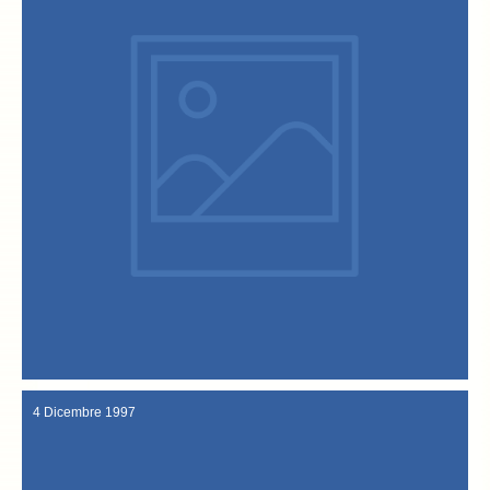
onda la domenica pomeriggio su RaiTre.
Fazio alla popolare trasmissione televisiva "Quelli che il calcio", in
Sandrigo e la Confraternita del Bacalà sono ospiti anche di Fabio
1 Febbraio 1998
4 Dicembre 1997