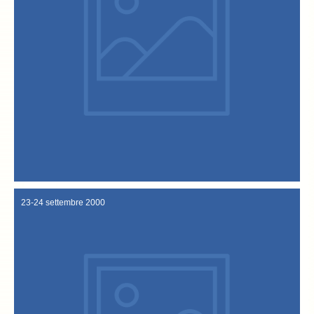
regionali. Grande affluenza del pubblico in sala
Sandrigo, la “Venerabile Confraternita”, assessori provinciali e
personalita’ : il Sindaco Renato Sperotto e la Giunta Comunale di
Confraternita: www.baccalaallavicentina.it. Numerose le
Michele Benetazzo, presenta e illustra il sito ufficiale della
Sala Consigliare di Sandrigo, il fondatore della Confraternita, avv.
Presentazione del sito ufficiale della Confraternita Nella
19 febbraio 2001
23-24 settembre 2000