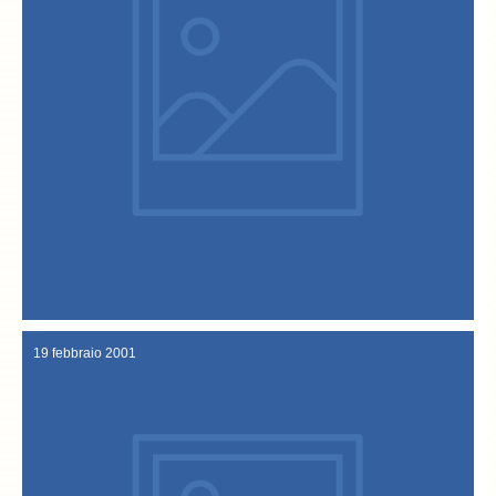
Italia arrivano al sito internet.
notevole… in soli due giorni centinaia di e-mail provenienti da tutta
tra Sandrigo e l’ Isola di Rost. Il successo della trasmissione è
Confraternita”; è sottolineato il legame tra la Norvegia e il Veneto,
bellissimo documentario al baccalà, alla sua storia alla “Venerabile
una volta la tv. La trasmissione “Frontiere” su Rai 1 dedica un
Frontiere – Rai 1 A sigillare “l’internazionalita’” del baccalà è ancora
Febbraio 2001
19 febbraio 2001