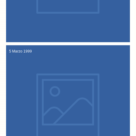
ufficiale a Vicenza. Chiede il bis di baccalà alla vicentina!
Il Presidente della Repubblica Carlo Azeglio Ciampi è in visita
8 Luglio 1999
5 Marzo 1999