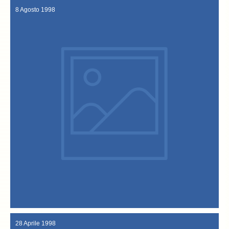
8 Agosto 1998
chiamerà “Sandoya”.
nome della “capitale” del baccalà alla vicentina: Sandrigo! L’isola si
isolotto delle Lofoten (Trettskjaer) viene addirittura battezzato col
Rost nel segno del merluzzo regala un’inaspettata novità: un
L’isola di Sandrigo …si chiamerà “Sandoya” Il gemellaggio con
8 Agosto 1998
28 Aprile 1998