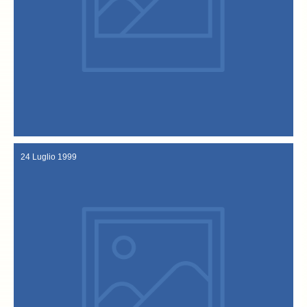
il tutto sotto l’occhio delle telecamere di una troupe televisiva
dagli ospiti scandinavi, indirizzi di saluto alla comunità di Sandrigo:
e dei sentimenti di pace e cooperazione tra i popoli ricevendo,
il sindaco Renato Sperotto parla dell’importanza dell’unità europea
“respiro” internazionale. Durante la cerimonia ufficiale in Municipio,
un convegno dagli esiti interessanti; la kermesse assume un
Sandrigo giungono Confraternite e circoli gastronomici italiani per
“Festa del baccalà alla vicentina” e “Giornate italo Norvegesi”. A
19-26 Settembre 1999
24 Luglio 1999