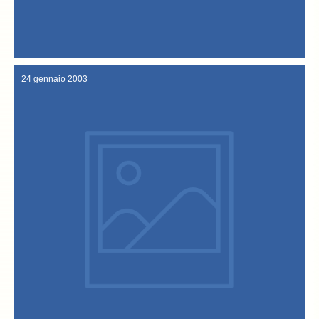
un bellissimo articolo che il Washington Post, il prestigioso
Washington Post: “In Vicenza Cod is King” E’ questo il titolo di
24 Settembre 2003
24 gennaio 2003
Un bellissimo articolo e’ dedicato alla manifestazione.
dall’Ufficio Stampa del Consiglio Nazionale delle Ricerche (CNR).
(www.almanacco.rm.cnr.it), la rivista on line realizzata
CNR: La “Festa del baccalà” arriva nell’Almanacco della Scienza