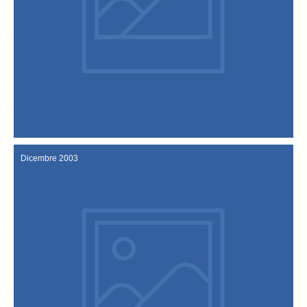
corredate da foto. Il titolo: “Gente di Gusto: Che Baccalà”
Sul Magazine del “Sole 24 Ore”, esce un articolo di sette pagine
Dicembre 2003
Dicembre 2003