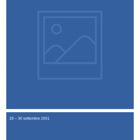
Baccalà e il sito internet nel portale www.peperoncino.org.
L’”Accademia Italiana del Peperoncino” menziona la Festa del
29 Maggio 2002
28 – 30 settembre 2001