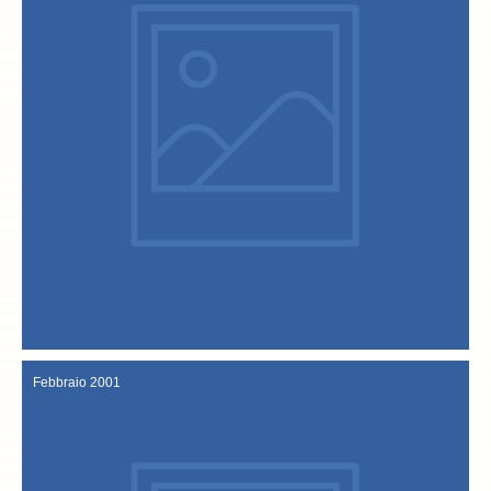
“Anonima Magnagati”.
nuovi “Confratelli” sono: Claudio Cegalin, Giovanni Rana e l’
“Festa del baccalà alla vicentina” e “giornate italo-norvegesi”. I
28 – 30 settembre 2001
Febbraio 2001