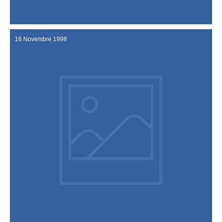
27 Gennaio 1999
16 Novembre 1998
a "Uno Mattina".
Baccalà e Confraternita di nuovo protagonisti in televisione grazie
16 Novembre 1998