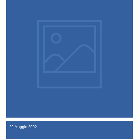
comunità.
scambi reciproci di visite e continui contatti via e-mail tra le due
tra i cittadini di Sandrigo e di Rost e consolidata negli anni con
il gemellaggio si ufficializza un’amicizia nata da oltre un decennio
Sandrigo è giunta una delegazione da Rost per la controfirma. Con
alla fine di Settembre, in occasione della Festa del Baccalà di
Sandrigo si e’ recata a Rost per siglare la prima parte dell’accordo:
Agosto, una delegazione della Pro-Sandrigo e del Comune di
Si firma il gemellaggio tra l’isola di Rost e Sandrigo. Alla fine di
Agosto/settembre 2002
29 Maggio 2002