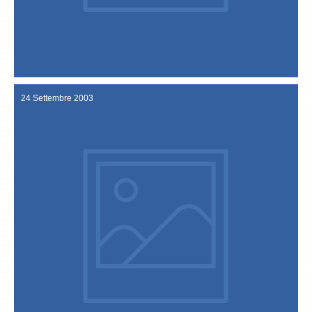
“Giornate Italo-Norvegesi”. Anche quest’anno, notevoli sono stati il
sabato 27 si e’ conclusa ufficialmente l’edizione 2003 delle
“Festa del baccalà alla vicentina” Con la cerimonia solenne di
25-28 Settembre 2003
24 Settembre 2003
diventato il biglietto da visita della città di Vicenza.
vicentina e della Confraternita, affermando come il baccalà sia
corrispondenza di Roma, racconta la storia del bacalà alla
L’articolo di Daniel Williams, responsabile dell’ufficio di
alla Vicentina. Il titolo significa: “A Vicenza c’è un Baccalà da Re”.
quotidiano Usa dedica a Vicenza e alla Confraternita del Bacalà