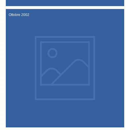
Dicembre 2002
Ottobre 2002
Italia.
Folclore.it, il portale di tutte le manifestazioni più importanti in
www.baccalaallavicentina.it sono recensiti tra gli eventi di
Folclore.it La “Festa del baccalà” e il sito internet
Ottobre 2002