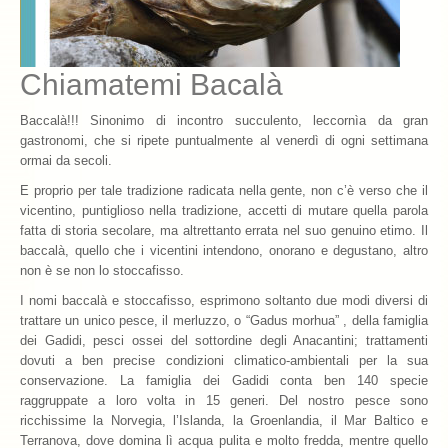
Archivio 2018
Chiamatemi Bacalà
Archivio 2017
Archivio 2010-2016
Baccalà!!! Sinonimo di incontro succulento, leccornìa da gran
gastronomi, che si ripete puntualmente al venerdì di ogni settimana
Archivio Confraternita del Bacalà
ormai da secoli.
E proprio per tale tradizione radicata nella gente, non c’è verso che il
Bacalà Club
vicentino, puntiglioso nella tradizione, accetti di mutare quella parola
fatta di storia secolare, ma altrettanto errata nel suo genuino etimo. Il
Sulla Rotta del Bacalà – Via Querinissima
baccalà, quello che i vicentini intendono, onorano e degustano, altro
non è se non lo stoccafisso.
La Ricetta
I nomi baccalà e stoccafisso, esprimono soltanto due modi diversi di
I Ristoranti
trattare un unico pesce, il merluzzo, o “Gadus morhua” , della famiglia
dei Gadidi, pesci ossei del sottordine degli Anacantini; trattamenti
Contatti
dovuti a ben precise condizioni climatico-ambientali per la sua
conservazione. La famiglia dei Gadidi conta ben 140 specie
raggruppate a loro volta in 15 generi. Del nostro pesce sono
ricchissime la Norvegia, l’Islanda, la Groenlandia, il Mar Baltico e
Terranova, dove domina lì acqua pulita e molto fredda, mentre quello