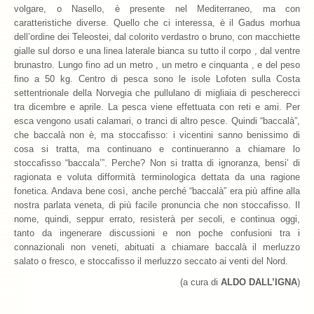
volgare, o Nasello, è presente nel Mediterraneo, ma con
caratteristiche diverse. Quello che ci interessa, è il Gadus morhua
dell’ordine dei Teleostei, dal colorito verdastro o bruno, con macchiette
gialle sul dorso e una linea laterale bianca su tutto il corpo , dal ventre
brunastro. Lungo fino ad un metro , un metro e cinquanta , e del peso
fino a 50 kg. Centro di pesca sono le isole Lofoten sulla Costa
settentrionale della Norvegia che pullulano di migliaia di pescherecci
tra dicembre e aprile. La pesca viene effettuata con reti e ami. Per
esca vengono usati calamari, o tranci di altro pesce. Quindi “baccalà”,
che baccalà non è, ma stoccafisso: i vicentini sanno benissimo di
cosa si tratta, ma continuano e continueranno a chiamare lo
stoccafisso “baccala’”. Perche? Non si tratta di ignoranza, bensi’ di
ragionata e voluta difformità terminologica dettata da una ragione
fonetica. Andava bene così, anche perché “baccalà” era più affine alla
nostra parlata veneta, di più facile pronuncia che non stoccafisso. Il
nome, quindi, seppur errato, resisterà per secoli, e continua oggi,
tanto da ingenerare discussioni e non poche confusioni tra i
connazionali non veneti, abituati a chiamare baccalà il merluzzo
salato o fresco, e stoccafisso il merluzzo seccato ai venti del Nord.
(a cura di
ALDO DALL’IGNA
)