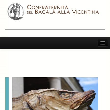
Home
Il Bacalà Alla Vicentina
Chiamatemi Bacalà
I Vini Consigliati
Storia e Leggenda
La Confraternita
Archivio 2019