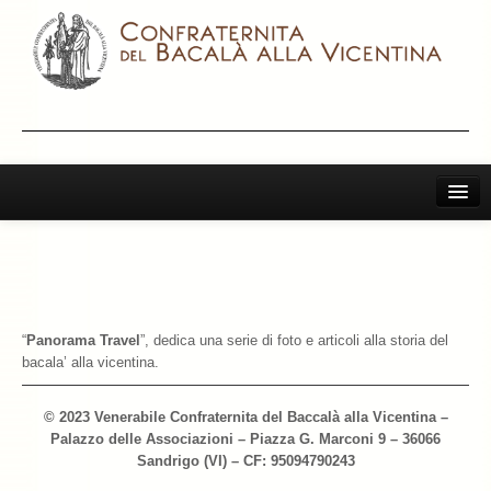
Home
Il Bacalà Alla Vicentina
Chiamatemi Bacalà
“
Panorama Travel
”, dedica
una serie di foto e articoli alla storia del
I Vini Consigliati
bacala’ alla vicentina.
Storia e Leggenda
© 2023 Venerabile Confraternita del Baccalà alla Vicentina –
Palazzo delle Associazioni – Piazza G. Marconi 9 – 36066
La Confraternita
Sandrigo (VI) – CF: 95094790243
Archivio 2019