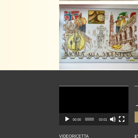
Video
Player
00:00
03:01
VIDEORICETTA
E