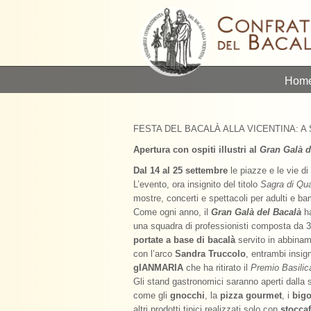
Hom
FESTA DEL BACALÀ ALLA VICENTINA: A
Apertura con ospiti illustri al
Gran Galà d
Dal 14 al 25 settembre
le piazze e le vie di
L’evento, ora insignito del titolo
Sagra di Qua
mostre, concerti e spettacoli per adulti e ba
Come ogni anno, il
Gran Galà del Bacalà
ha
una squadra di professionisti composta da 3
portate a base di bacalà
servito in abbinamen
con l’arco
Sandra Truccolo
, entrambi insig
gIANMARIA
che ha ritirato il
Premio Basilic
Gli stand gastronomici saranno aperti dalla 
come gli
gnocchi
, la
pizza gourmet
, i
bigo
altri prodotti tipici realizzati solo con
stoccaf