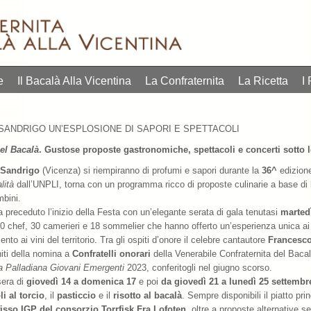
e
Il Bacalà Alla Vicentina
La Confraternita
La Ricetta
I 
 SANDRIGO UN’ESPLOSIONE DI SAPORI E SPETTACOLI
el Bacalà
. Gustose proposte gastronomiche, spettacoli e concerti sotto le
Sandrigo
(Vicenza) si riempiranno di profumi e sapori durante la
36^
edizion
lità
dall’UNPLI, torna con un programma ricco di proposte culinarie a base d
mbini.
 preceduto l’inizio della Festa con un’elegante serata di gala tenutasi
marted
0 chef, 30 camerieri e 18 sommelier che hanno offerto un’esperienza unica a
to ai vini del territorio. Tra gli ospiti d’onore il celebre cantautore
Francesco
niti della nomina a
Confratelli onorari
della Venerabile Confraternita del Bacal
a Palladiana Giovani Emergenti
2023, conferitogli nel giugno scorso.
sera di
giovedì 14 a domenica 17
e poi
da giovedì 21 a lunedì 25 settembr
li al torcio
, il
pasticcio
e il
risotto al bacalà
. Sempre disponibili il piatto pri
isso IGP del consorzio Torrfisk Fra Lofoten
, oltre a proposte alternative 