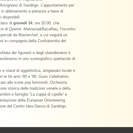
di Ancignano di Sandrigo. L’appuntamento per
, in abbinamento a pietanze a base di
 disponibili.
class di
giovedì 14
, ore 20.00, che
cce di Querini: Malvasia&Bacalhau
, l’incontro
 speciali da Masterchef, a cui seguirà un
ni in compagnia della Confraternita del
filata dei figuranti e degli sbandieratori è
esibiranno in uno scenografico spettacolo di
 e stand di oggettistica, artigianato locale e
n le hit anni ’80 e ’90;
Guns Celebration
,
cato alle icone pop femminili; Orchestra
ione storica delle tradizioni venete e della
ambini e famiglie “La zuppa di cipolle” e
resentazione della European Orienteering
ione del Centro Idea Danza di Sandrigo.