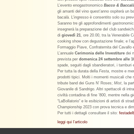
L’evento enogastronomico
Bacco & Baccal
gli amanti del vino quest’anno ospiterà un 
bacalà. L’ingresso è consentito solo su prev
Saranno tre gli approfondimenti gastronomic
insegnerà la preparazione del club sandwich 
di
giovedì 21
, ore 20.00, tra la Venerabile 
cooking show con degustazione finale; e l’
Formaggio Piave, Confraternita del Cavallo e
L’annuale
Cerimonia delle Investiture
dei n
prevista per
domenica 24 settembre alle 1
spade, seguiti dagli sbandieratori, i tamburi e 
Per tutta la durata della
Festa
, mostre e mer
prodotti tipici. Molti i momenti musicali che
tribute band dei Guns N’ Roses;
Mist
, la pa
Giovanile di Sandrigo. Altri spettacoli di in
civiltà contadina di fine ’800, mentre nella g
“LaBollatorio” e le esibizioni di artisti di 
Championship 2023 con prova tecnica e dimost
Per tutti i dettagli consultare il sito:
festade
leggi qui l’articolo