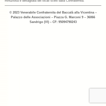
minuziosa e dettagliata dei locali scelti dalla Confraternita.
Archivio 2018
© 2023 Venerabile Confraternita del Baccalà alla Vicentina –
Palazzo delle Associazioni – Piazza G. Marconi 9 – 36066
Archivio 2017
Sandrigo (VI) – CF: 95094790243
Archivio 2010-2016
Archivio Confraternita del Bacalà
Bacalà Club
Sulla Rotta del Bacalà – Via Querinissima
La Ricetta
I Ristoranti
Contatti