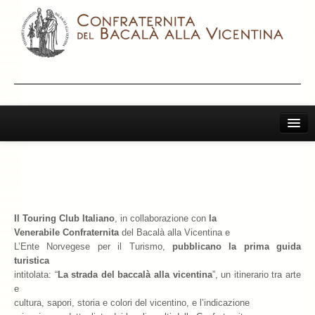
Home
Il Bacalà Alla Vicentina
Chiamatemi Bacalà
Il Touring
Club Italiano
, in collaborazione con
la
I Vini Consigliati
Venerabile Confraternita
del Bacalà alla Vicentina e
L’Ente Norvegese per il Turismo,
pubblicano la prima guida
Storia e Leggenda
turistica
intitolata: “
La strada del baccalà alla vicentina
”, un itinerario tra arte
La Confraternita
e
cultura, sapori, storia e colori del vicentino, e l’indicazione
Archivio 2019