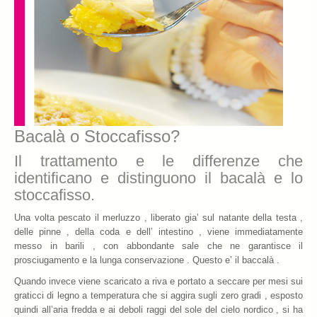
Chiamatemi Bacalà
I Vini Consigliati
Storia e Leggenda
La Confraternita
Bacalà o Stoccafisso?
Archivio 2019
Il trattamento e le differenze che
Archivio 2018
identificano e distinguono il bacalà e lo
Archivio 2017
stoccafisso.
Una volta pescato il merluzzo , liberato gia’ sul natante della testa ,
Archivio 2010-2016
delle pinne , della coda e dell’ intestino , viene immediatamente
messo in barili , con abbondante sale che ne garantisce il
Archivio Confraternita del Bacalà
prosciugamento e la lunga conservazione . Questo e’ il baccalà .
Bacalà Club
Quando invece viene scaricato a riva e portato a seccare per mesi sui
graticci di legno a temperatura che si aggira sugli zero gradi , esposto
Sulla Rotta del Bacalà – Via Querinissima
quindi all’aria fredda e ai deboli raggi del sole del cielo nordico , si ha