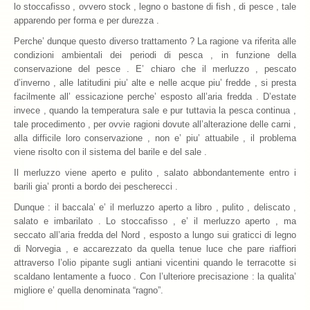
lo stoccafisso , ovvero stock , legno o bastone di fish , di pesce , tale
La Ricetta
apparendo per forma e per durezza .
Perche’ dunque questo diverso trattamento ? La ragione va riferita alle
I Ristoranti
condizioni ambientali dei periodi di pesca , in funzione della
conservazione del pesce . E’ chiaro che il merluzzo , pescato
Contatti
d’inverno , alle latitudini piu’ alte e nelle acque piu’ fredde , si presta
facilmente all’ essicazione perche’ esposto all’aria fredda . D’estate
invece , quando la temperatura sale e pur tuttavia la pesca continua ,
tale procedimento , per ovvie ragioni dovute all’alterazione delle carni ,
alla difficile loro conservazione , non e’ piu’ attuabile , il problema
viene risolto con il sistema del barile e del sale .
Il merluzzo viene aperto e pulito , salato abbondantemente entro i
barili gia’ pronti a bordo dei pescherecci .
Dunque : il baccala’ e’ il merluzzo aperto a libro , pulito , deliscato ,
salato e imbarilato . Lo stoccafisso , e’ il merluzzo aperto , ma
seccato all’aria fredda del Nord , esposto a lungo sui graticci di legno
di Norvegia , e accarezzato da quella tenue luce che pare riaffiori
attraverso l’olio pipante sugli antiani vicentini quando le terracotte si
scaldano lentamente a fuoco . Con l’ulteriore precisazione : la qualita’
migliore e’ quella denominata “ragno”.