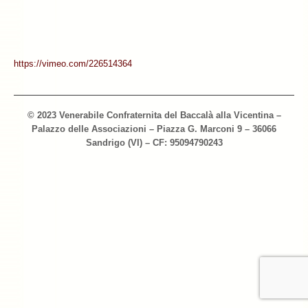
Archivio 2018
Archivio 2017
https://vimeo.com/226514364
Archivio 2010-2016
Archivio Confraternita del Bacalà
© 2023 Venerabile Confraternita del Baccalà alla Vicentina –
Palazzo delle Associazioni – Piazza G. Marconi 9 – 36066
Bacalà Club
Sandrigo (VI) – CF: 95094790243
Sulla Rotta del Bacalà – Via Querinissima
La Ricetta
I Ristoranti
Contatti