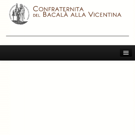
Home
Il Bacalà Alla Vicentina
Chiamatemi Bacalà
I Vini Consigliati
Storia e Leggenda
La Confraternita
Archivio 2019