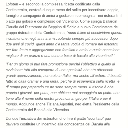
Lofoten – e secondo la complessa ricetta codificata dalla
Confraternita, costerà dunque meno del solito per incentivare coppie,
famiglie e compagnie di amici a gustare in compagnia- nei ristoranti- il
piatto più goloso e complesso del Vicentino. Come spiega Ballardin
Claudio del Ristorante da Beppino di Schio e nuovo Coordinatore del
gruppo ristoratori della Confraternita, “
sono felice di condividere questa
iniziativa che negli anni sta riscuotendo sempre più successo, dopo
due anni di covid, quest’anno c’è tanta voglia di tornare nei ristoranti
per fare festa e aggregazione con familiari e amici e quale occasione
migliore di un pranzo o una cena a base di bacalà alla vicentina? “
“
Per
un giorno si può fare promozione perché l’obiettivo è quello di
avvicinare tutti alla riscoperta di una specialità che sta ottenendo
grandi apprezzamenti, non solo in Italia, ma anche all’estero. Il bacalà
fatto in casa oramai è una rarità, perché di esperienza sulla ricetta e
di tempo per prepararlo ce ne sono sempre meno. Il rischio è che
proprio i giovani, per primi, non abbiano mai assaggiato un piatto che
tiene alto il nome della nostra provincia in giro per l’Italia e per il
mondo
. Aggiunge anche Tiziana Agostini, neo eletta Presidente della
Confraternita del Bacalà alla Vicentina.
Dunque l’iniziativa dei ristoratori di offrire il piatto “scontato” può
davvero costituire un incentivo alla conoscenza del
Bacalà alla