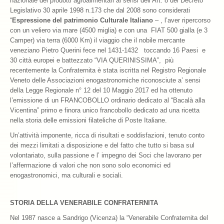
nazionale dei prodotti agroalimentari ai sensi dell’Art. 8 del Decreto
Legislativo 30 aprile 1998 n.173 che dal 2008 sono considerati
“
Espressione del patrimonio Culturale Italiano
– , l’aver ripercorso
con un veliero via mare (4500 miglia) e con una FIAT 500 gialla (e 3
Camper) via terra (6000 Km) il viaggio che il nobile mercante
veneziano Pietro Querini fece nel 1431-1432 toccando 16 Paesi e
30 città europei e battezzato “VIA QUERINISSIMA”, più
recentemente la Confraternita è stata iscritta nel Registro Regionale
Veneto delle Associazioni enogastronomiche riconosciute a’ sensi
della Legge Regionale n° 12 del 10 Maggio 2017 ed ha ottenuto
l’emissione di un FRANCOBOLLO ordinario dedicato al “Bacalà alla
Vicentina” primo e finora unico francobollo dedicato ad una ricetta
nella storia delle emissioni filateliche di Poste Italiane.
Un’attività imponente, ricca di risultati e soddisfazioni, tenuto conto
dei mezzi limitati a disposizione e del fatto che tutto si basa sul
volontariato, sulla passione e l’ impegno dei Soci che lavorano per
l’affermazione di valori che non sono solo economici ed
enogastronomici, ma culturali e sociali.
STORIA DELLA VENERABILE CONFRATERNITA
Nel 1987 nasce a Sandrigo (Vicenza) la “Venerabile Confraternita del