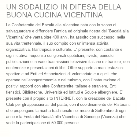
UN SODALIZIO IN DIFESA DELLA
Chiamatemi Bacalà
BUONA CUCINA VICENTINA
I Vini Consigliati
La Confraternita del Bacalà alla Vicentina nata con lo scopo di
salvaguardare e diffondere l’antica ed originale ricetta del “Bacalà alla
Storia e Leggenda
Vicentina” che vanta oltre 400 anni, ha assolto con successo, nella
sua vita trentennale, il suo compito con un’intensa attività
La Confraternita
organizzativa, filantropica e culturale. E’ presente, con costante e
significativa frequenza sui giornali quotidiani, riviste, periodici,
Archivio 2019
pubblicazioni e in varie trasmissioni televisive italiane e straniere, con
conferenze e presentazioni di libri. Offre supporto a manifestazioni
Archivio 2018
sportive e ad Enti ed Associazioni di volontariato e a quelli che
operano nell’enogastronomia e nel turismo, con l’instaurazione di
Archivio 2017
positivi rapporti con altre Confraternite italiane e straniere, Enti
fieristici, Biblioteche, Università ed Istituti e Scuole alberghiere. E’
Archivio 2010-2016
presente con il proprio sito INTERNET, con la creazione dei Bacalà
Club per gli appassionati del piatto, con il coordinamento dei Ristoranti
Archivio Confraternita del Bacalà
che propongono la ricetta tradizionale nel mese di Settembre di ogni
anno e la Festa del Bacalà alla Vicentina di Sandrigo (Vicenza) che
Bacalà Club
vede la partecipazione di 50.000 persone.
Sulla Rotta del Bacalà – Via Querinissima