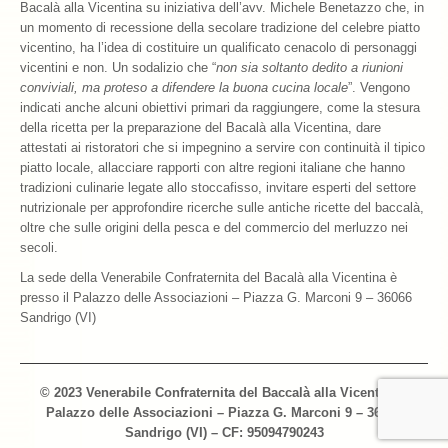
Bacalà alla Vicentina su iniziativa dell’avv. Michele Benetazzo che, in
un momento di recessione della secolare tradizione del celebre piatto
vicentino, ha l’idea di costituire un qualificato cenacolo di personaggi
vicentini e non. Un sodalizio che “
non sia soltanto dedito a riunioni
conviviali, ma proteso a difendere la buona cucina locale
”. Vengono
indicati anche alcuni obiettivi primari da raggiungere, come la stesura
della ricetta per la preparazione del Bacalà alla Vicentina, dare
attestati ai ristoratori che si impegnino a servire con continuità il tipico
piatto locale, allacciare rapporti con altre regioni italiane che hanno
tradizioni culinarie legate allo stoccafisso, invitare esperti del settore
nutrizionale per approfondire ricerche sulle antiche ricette del baccalà,
oltre che sulle origini della pesca e del commercio del merluzzo nei
secoli.
La sede della Venerabile Confraternita del Bacalà alla Vicentina è
presso il Palazzo delle Associazioni – Piazza G. Marconi 9 – 36066
Sandrigo (VI)
© 2023 Venerabile Confraternita del Baccalà alla Vicentina –
Palazzo delle Associazioni – Piazza G. Marconi 9 – 36066
Sandrigo (VI) – CF: 95094790243