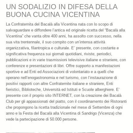
UN SODALIZIO IN DIFESA DELLA
Chiamatemi Bacalà
BUONA CUCINA VICENTINA
I Vini Consigliati
La Confraternita del Bacalà alla Vicentina nata con lo scopo di
salvaguardare e diffondere l’antica ed originale ricetta del “Bacalà alla
Storia e Leggenda
Vicentina” che vanta oltre 400 anni, ha assolto con successo, nella
sua vita trentennale, il suo compito con un’intensa attività
La Confraternita
organizzativa, filantropica e culturale. E’ presente, con costante e
significativa frequenza sui giornali quotidiani, riviste, periodici,
Archivio 2019
pubblicazioni e in varie trasmissioni televisive italiane e straniere, con
conferenze e presentazioni di libri. Offre supporto a manifestazioni
Archivio 2018
sportive e ad Enti ed Associazioni di volontariato e a quelli che
operano nell’enogastronomia e nel turismo, con l’instaurazione di
Archivio 2017
positivi rapporti con altre Confraternite italiane e straniere, Enti
fieristici, Biblioteche, Università ed Istituti e Scuole alberghiere. E’
Archivio 2010-2016
presente con il proprio sito INTERNET, con la creazione dei Bacalà
Club per gli appassionati del piatto, con il coordinamento dei Ristoranti
Archivio Confraternita del Bacalà
che propongono la ricetta tradizionale nel mese di Settembre di ogni
anno e la Festa del Bacalà alla Vicentina di Sandrigo (Vicenza) che
Bacalà Club
vede la partecipazione di 50.000 persone.
Sulla Rotta del Bacalà – Via Querinissima