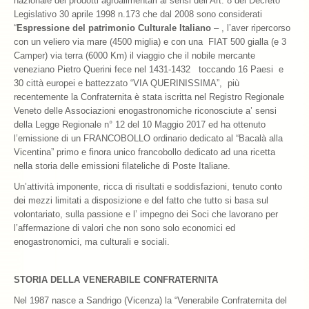
nazionale dei prodotti agroalimentari ai sensi dell’Art. 8 del Decreto
Legislativo 30 aprile 1998 n.173 che dal 2008 sono considerati
“
Espressione del patrimonio Culturale Italiano
– , l’aver ripercorso
con un veliero via mare (4500 miglia) e con una FIAT 500 gialla (e 3
Camper) via terra (6000 Km) il viaggio che il nobile mercante
veneziano Pietro Querini fece nel 1431-1432 toccando 16 Paesi e
30 città europei e battezzato “VIA QUERINISSIMA”, più
recentemente la Confraternita è stata iscritta nel Registro Regionale
Veneto delle Associazioni enogastronomiche riconosciute a’ sensi
della Legge Regionale n° 12 del 10 Maggio 2017 ed ha ottenuto
l’emissione di un FRANCOBOLLO ordinario dedicato al “Bacalà alla
Vicentina” primo e finora unico francobollo dedicato ad una ricetta
nella storia delle emissioni filateliche di Poste Italiane.
Un’attività imponente, ricca di risultati e soddisfazioni, tenuto conto
dei mezzi limitati a disposizione e del fatto che tutto si basa sul
volontariato, sulla passione e l’ impegno dei Soci che lavorano per
l’affermazione di valori che non sono solo economici ed
enogastronomici, ma culturali e sociali.
STORIA DELLA VENERABILE CONFRATERNITA
Nel 1987 nasce a Sandrigo (Vicenza) la “Venerabile Confraternita del