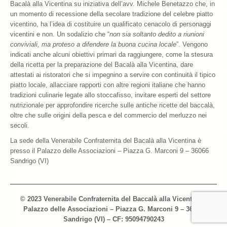
Bacalà alla Vicentina su iniziativa dell’avv. Michele Benetazzo che, in
un momento di recessione della secolare tradizione del celebre piatto
vicentino, ha l’idea di costituire un qualificato cenacolo di personaggi
vicentini e non. Un sodalizio che “
non sia soltanto dedito a riunioni
conviviali, ma proteso a difendere la buona cucina locale
”. Vengono
indicati anche alcuni obiettivi primari da raggiungere, come la stesura
della ricetta per la preparazione del Bacalà alla Vicentina, dare
attestati ai ristoratori che si impegnino a servire con continuità il tipico
piatto locale, allacciare rapporti con altre regioni italiane che hanno
tradizioni culinarie legate allo stoccafisso, invitare esperti del settore
nutrizionale per approfondire ricerche sulle antiche ricette del baccalà,
oltre che sulle origini della pesca e del commercio del merluzzo nei
secoli.
La sede della Venerabile Confraternita del Bacalà alla Vicentina è
presso il Palazzo delle Associazioni – Piazza G. Marconi 9 – 36066
Sandrigo (VI)
© 2023 Venerabile Confraternita del Baccalà alla Vicentina –
Palazzo delle Associazioni – Piazza G. Marconi 9 – 36066
Sandrigo (VI) – CF: 95094790243