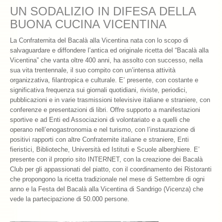
UN SODALIZIO IN DIFESA DELLA
Chiamatemi Bacalà
BUONA CUCINA VICENTINA
I Vini Consigliati
La Confraternita del Bacalà alla Vicentina nata con lo scopo di
salvaguardare e diffondere l’antica ed originale ricetta del “Bacalà alla
Storia e Leggenda
Vicentina” che vanta oltre 400 anni, ha assolto con successo, nella
sua vita trentennale, il suo compito con un’intensa attività
La Confraternita
organizzativa, filantropica e culturale. E’ presente, con costante e
significativa frequenza sui giornali quotidiani, riviste, periodici,
Archivio 2019
pubblicazioni e in varie trasmissioni televisive italiane e straniere, con
conferenze e presentazioni di libri. Offre supporto a manifestazioni
Archivio 2018
sportive e ad Enti ed Associazioni di volontariato e a quelli che
operano nell’enogastronomia e nel turismo, con l’instaurazione di
Archivio 2017
positivi rapporti con altre Confraternite italiane e straniere, Enti
fieristici, Biblioteche, Università ed Istituti e Scuole alberghiere. E’
Archivio 2010-2016
presente con il proprio sito INTERNET, con la creazione dei Bacalà
Club per gli appassionati del piatto, con il coordinamento dei Ristoranti
Archivio Confraternita del Bacalà
che propongono la ricetta tradizionale nel mese di Settembre di ogni
anno e la Festa del Bacalà alla Vicentina di Sandrigo (Vicenza) che
Bacalà Club
vede la partecipazione di 50.000 persone.
Sulla Rotta del Bacalà – Via Querinissima