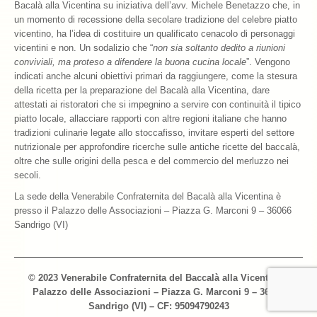
Bacalà alla Vicentina su iniziativa dell’avv. Michele Benetazzo che, in
un momento di recessione della secolare tradizione del celebre piatto
vicentino, ha l’idea di costituire un qualificato cenacolo di personaggi
vicentini e non. Un sodalizio che “
non sia soltanto dedito a riunioni
conviviali, ma proteso a difendere la buona cucina locale
”. Vengono
indicati anche alcuni obiettivi primari da raggiungere, come la stesura
della ricetta per la preparazione del Bacalà alla Vicentina, dare
attestati ai ristoratori che si impegnino a servire con continuità il tipico
piatto locale, allacciare rapporti con altre regioni italiane che hanno
tradizioni culinarie legate allo stoccafisso, invitare esperti del settore
nutrizionale per approfondire ricerche sulle antiche ricette del baccalà,
oltre che sulle origini della pesca e del commercio del merluzzo nei
secoli.
La sede della Venerabile Confraternita del Bacalà alla Vicentina è
presso il Palazzo delle Associazioni – Piazza G. Marconi 9 – 36066
Sandrigo (VI)
© 2023 Venerabile Confraternita del Baccalà alla Vicentina –
Palazzo delle Associazioni – Piazza G. Marconi 9 – 36066
Sandrigo (VI) – CF: 95094790243