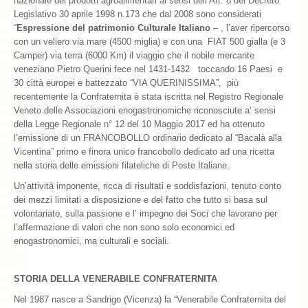
nazionale dei prodotti agroalimentari ai sensi dell’Art. 8 del Decreto
Legislativo 30 aprile 1998 n.173 che dal 2008 sono considerati
“
Espressione del patrimonio Culturale Italiano
– , l’aver ripercorso
con un veliero via mare (4500 miglia) e con una FIAT 500 gialla (e 3
Camper) via terra (6000 Km) il viaggio che il nobile mercante
veneziano Pietro Querini fece nel 1431-1432 toccando 16 Paesi e
30 città europei e battezzato “VIA QUERINISSIMA”, più
recentemente la Confraternita è stata iscritta nel Registro Regionale
Veneto delle Associazioni enogastronomiche riconosciute a’ sensi
della Legge Regionale n° 12 del 10 Maggio 2017 ed ha ottenuto
l’emissione di un FRANCOBOLLO ordinario dedicato al “Bacalà alla
Vicentina” primo e finora unico francobollo dedicato ad una ricetta
nella storia delle emissioni filateliche di Poste Italiane.
Un’attività imponente, ricca di risultati e soddisfazioni, tenuto conto
dei mezzi limitati a disposizione e del fatto che tutto si basa sul
volontariato, sulla passione e l’ impegno dei Soci che lavorano per
l’affermazione di valori che non sono solo economici ed
enogastronomici, ma culturali e sociali.
STORIA DELLA VENERABILE CONFRATERNITA
Nel 1987 nasce a Sandrigo (Vicenza) la “Venerabile Confraternita del