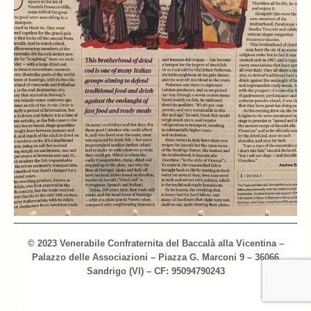
Archivio 2018
Archivio 2017
Archivio 2010-2016
Archivio Confraternita del Bacalà
Bacalà Club
Sulla Rotta del Bacalà – Via Querinissima
La Ricetta
I Ristoranti
© 2023 Venerabile Confraternita del Baccalà alla Vicentina –
Contatti
Palazzo delle Associazioni – Piazza G. Marconi 9 – 36066
Sandrigo (VI) – CF: 95094790243