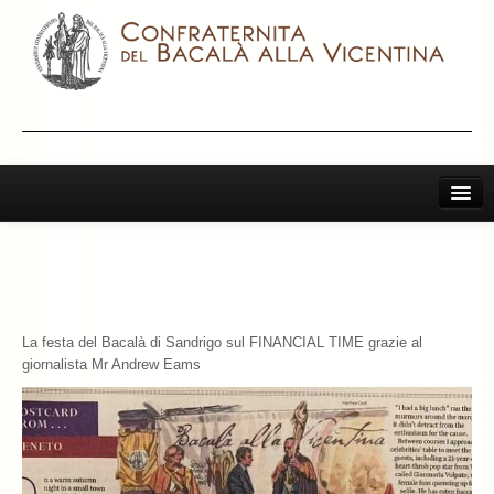
Home
Il Bacalà Alla Vicentina
Chiamatemi Bacalà
La festa del Bacalà di Sandrigo sul FINANCIAL TIME grazie al
I Vini Consigliati
giornalista Mr Andrew Eams
Storia e Leggenda
La Confraternita
Archivio 2019