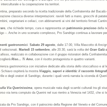
 interculturale e la cooperazione tra territori.
entina, preparato secondo la ricetta tradizionale della Confraternita del Bacalà
one classica diverse interpretazioni: ravioli fatti a mano, gnocchi di patate, 
ini, vegetariani e celiaci, con abbinamenti ai vini del territorio firmati Can
raro
, che richiede tempo, cura e rappresenta un
patrimonio prezioso
della n
igo –. Anche in uno scenario complesso, Pro Sandrigo continua a lavorare per 
menti gastronomici
.
Sabato 29 agosto
, dalle 17.00, Villa Mascotto di Anci
il selezionati.
Martedì 15 settembre
, alle 20.30, sarà la volta del
Gran Galà d
afisso, realizzato in collaborazione con il gruppo ristoratori della Confraternit
ccoglierà
Riso… Ti Amo
, con il risotto protagonista in quattro varianti.
enza gastronomica con iniziative dedicate alla storia dello stoccafisso e al 
 Schiavo ospiterà la mostra
Viaggio, sapori e identità: il racconto fotogra
ville e degli oratori di Sandrigo, durante i quali verrà narrata la vicenda di Queri
sulla Via Querinissima
, opera musicale nata dagli scambi culturali tra gli stud
orso via terra compiuto da Querini nel suo rientro a Venezia nel 1432, che si t
zata da Pro Sandrigo, con il patrocinio della Regione del Veneto e del Comune