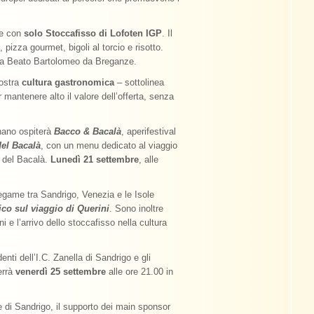
 e con
solo Stoccafisso di Lofoten IGP
. Il
pizza gourmet, bigoli al torcio e risotto.
tina Beato Bartolomeo da Breganze.
ostra
cultura gastronomica
– sottolinea
mantenere alto il valore dell’offerta, senza
gnano ospiterà
Bacco & Bacalà
, aperifestival
el Bacalà
, con un menu dedicato al viaggio
a del Bacalà.
Lunedì 21 settembre
, alle
legame tra Sandrigo, Venezia e le Isole
fico sul viaggio di Querini
. Sono inoltre
ni e l’arrivo dello stoccafisso nella cultura
enti dell’I.C. Zanella di Sandrigo e gli
errà
venerdì 25 settembre
alle ore 21.00 in
 di Sandrigo, il supporto dei main sponsor