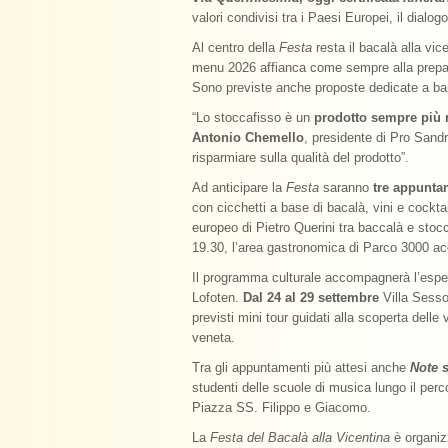
valori condivisi tra i Paesi Europei, il dialogo
Al centro della
Festa
resta il bacalà alla vic
menu 2026 affianca come sempre alla preparazi
Sono previste anche proposte dedicate a bamb
“Lo stoccafisso è un
prodotto sempre più 
Antonio Chemello
, presidente di Pro Sandr
risparmiare sulla qualità del prodotto”.
Ad anticipare la
Festa
saranno
tre appunta
con cicchetti a base di bacalà, vini e cockta
europeo di Pietro Querini tra baccalà e stocc
19.30, l’area gastronomica di Parco 3000 a
Il programma culturale accompagnerà l’esperi
Lofoten.
Dal 24 al 29 settembre
Villa Sesso
previsti mini tour guidati alla scoperta delle 
veneta.
Tra gli appuntamenti più attesi anche
Note 
studenti delle scuole di musica lungo il perc
Piazza SS. Filippo e Giacomo.
La
Festa del Bacalà alla Vicentina
è organiz