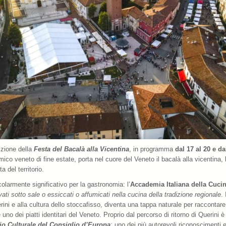
izione della
Festa del Bacalà alla Vicentina
, in programma
dal 17 al 20 e d
nomico veneto di fine estate, porta nel cuore del Veneto il bacalà alla vicentina
 del territorio.
colarmente significativo per la gastronomia: l’
Accademia Italiana della Cuci
ati sotto sale o essiccati o affumicati nella cucina della tradizione regionale
.
erini e alla cultura dello stoccafisso, diventa una tappa naturale per raccont
uno dei piatti identitari del Veneto. Proprio dal percorso di ritorno di Querini è s
rio Culturale del Consiglio d’Europa
: uno dei più autorevoli riconoscimenti 