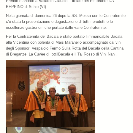
Premio è andato a Ballardin Claudio, Titolare del Ristorante DA
BEPPINO di Schio (VI).
Archivio 2018
Nella giornata di domenica 26 dopo la SS. Messa con le Confraternite
c’è stata la presentazione e degustazione di tutti i prodotti e le
Archivio 2017
eccellenze gastronomiche portate dalle varie Confraternite.
Archivio 2010-2016
Per la Confraternita del Bacalà è stato portato l’immancabile Bacalà
alla Vicentina con polenta di Mais Maranello accompagnato dai vini
Archivio Confraternita del Bacalà
degli Sponsor: Vespaiolo Fermo Sulla Rotta del Bacalà della Cantina
di Breganze, La Cuvèe di Io&ilBacalà e il Tai Rosso di Vini Nani.
Bacalà Club
Sulla Rotta del Bacalà – Via Querinissima
La Ricetta
I Ristoranti
Contatti