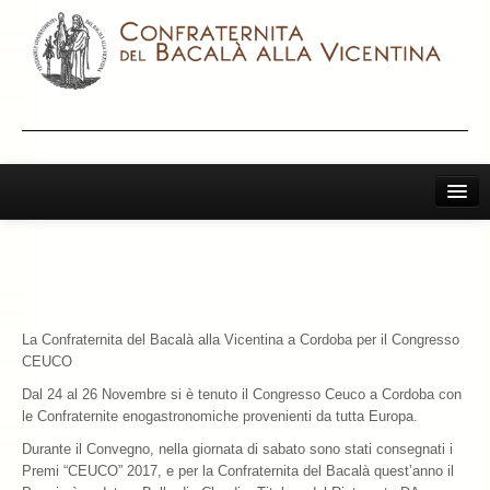
Home
Il Bacalà Alla Vicentina
Chiamatemi Bacalà
La Confraternita del Bacalà alla Vicentina a Cordoba per il Congresso
I Vini Consigliati
CEUCO
Dal 24 al 26 Novembre si è tenuto il Congresso Ceuco a Cordoba con
Storia e Leggenda
le Confraternite enogastronomiche provenienti da tutta Europa.
La Confraternita
Durante il Convegno, nella giornata di sabato sono stati consegnati i
Premi “CEUCO” 2017, e per la Confraternita del Bacalà quest’anno il
Archivio 2019