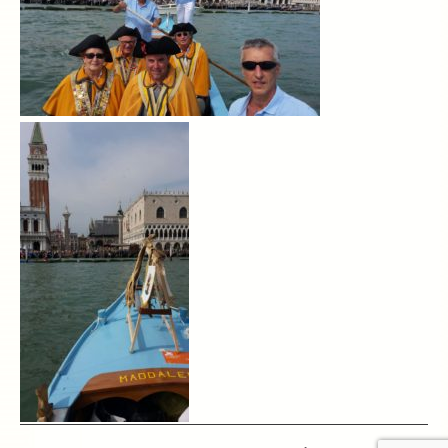
Archivio 2018
Archivio 2017
Archivio 2010-2016
Archivio Confraternita del Bacalà
Bacalà Club
Sulla Rotta del Bacalà – Via Querinissima
La Ricetta
I Ristoranti
Contatti