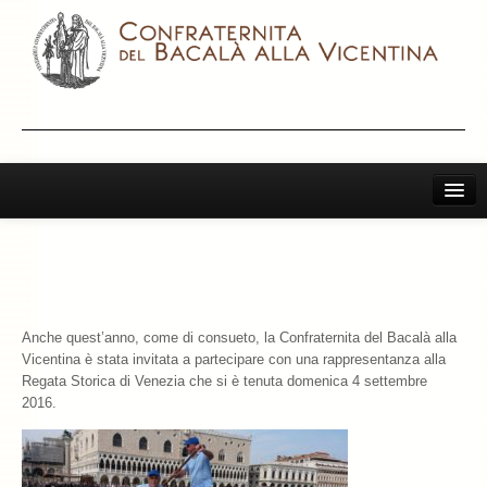
Home
Il Bacalà Alla Vicentina
Chiamatemi Bacalà
Anche quest’anno, come di consueto, la Confraternita del Bacalà alla
I Vini Consigliati
Vicentina è stata invitata a partecipare con una rappresentanza alla
Regata Storica di Venezia che si è tenuta domenica 4 settembre
Storia e Leggenda
2016.
La Confraternita
Archivio 2019