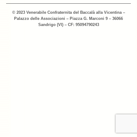
Archivio 2018
© 2023 Venerabile Confraternita del Baccalà alla Vicentina –
Palazzo delle Associazioni – Piazza G. Marconi 9 – 36066
Archivio 2017
Sandrigo (VI) – CF: 95094790243
Archivio 2010-2016
Archivio Confraternita del Bacalà
Bacalà Club
Sulla Rotta del Bacalà – Via Querinissima
La Ricetta
I Ristoranti
Contatti