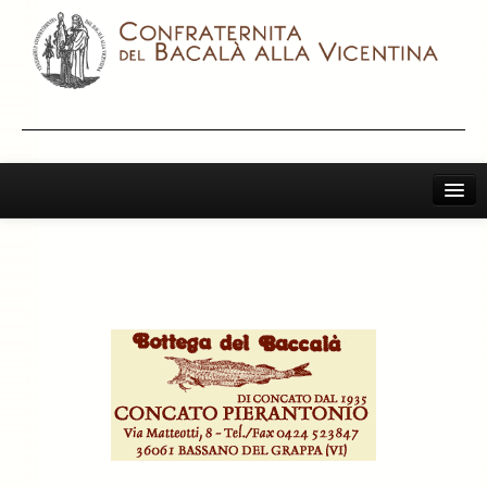
Home
Il Bacalà Alla Vicentina
Chiamatemi Bacalà
I Vini Consigliati
Storia e Leggenda
La Confraternita
Archivio 2019