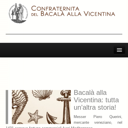
Home
Il Bacalà Alla Vicentina
Chiamatemi Bacalà
Bacalà alla
I Vini Consigliati
Vicentina: tutta
Storia e Leggenda
un’altra storia!
La Confraternita
Messer Piero Querini,
mercante veneziano, nel
Archivio 2019