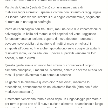
1431 cercava fortune commerciali fuori Mediterraneo.
Partito da Candia (isola di Creta) con una nave carica di
Archivio 2018
malvasia,legni aromatici, spezie e cotone con l’intento di raggiungere
le Fiandre, vide via via svanire il suo sogno commerciale, sogno che
Archivio 2017
si tramutò in un tragico naufragio.
Archivio 2010-2016
Parte dell’equipaggio perì tra i flutti, ma una delle due imbarcazioni di
salvataggio, in balìa dei marosi e dei capricci dei venti, raggiunse
Archivio Confraternita del Bacalà
fortunosamente un isolotto, coperto di neve,deserto. I superstiti
bevvero neve sciolta , si nutrirono di frutti di mare e molluschi
Bacalà Club
strappati all’oceano, fino a che, approdarono sullo scoglio gli abitanti
di un’altra isola, vicina alla loro. I poveri superstiti vennero da loro
Sulla Rotta del Bacalà – Via Querinissima
accolti, nutriti e curati.
Questa gente aveva un modo ben strano di conservare il proprio
La Ricetta
alimento principale, il merluzzo. Mondato, salato e seccato all’aria per
mesi, il pesce diventava duro come un bastone.
I Ristoranti
La gente di là chiamava questo cibo “Stockfiss”, insomma lo
Contatti
stoccafisso, erroneamente da noi chiamato Bacalà (altro non è che
merluzzo sotto sale).
Il mercante veneziano tornò a casa dopo un lungo viaggio per mare e
per terra e portò con sé il nuovo curioso alimento, scambiandolo lungo