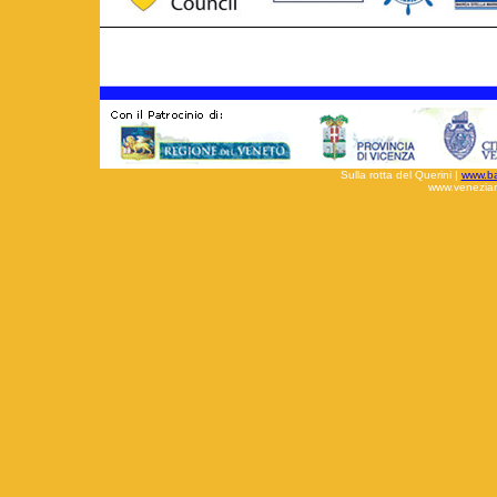
Sulla rotta del Querini |
www.bac
www.veneziar