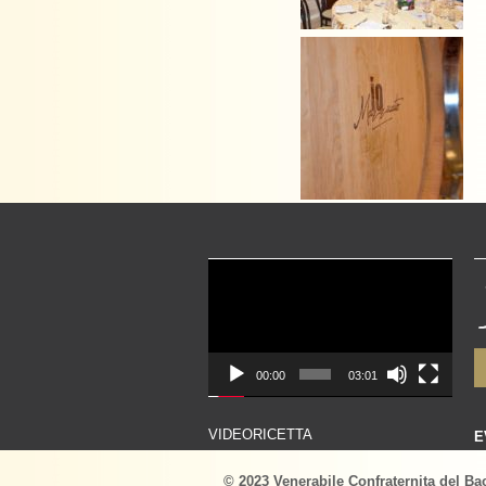
Video
Player
00:00
03:01
VIDEORICETTA
E
© 2023 Venerabile Confraternita del Ba