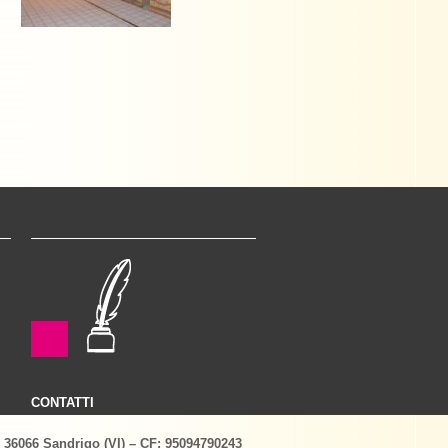
CONTATTI
– 36066 Sandrigo (VI) – CF: 95094790243