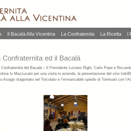
e
Il Bacalà Alla Vicentina
La Confraternita
La Ricetta
I 
 Confraternita ed il Bacalà
 Confraternita del Bacalà – Il Presidente Luciano Righi, Carlo Pepe e Riccar
 Cantina Io Mazzucato per una visita in azienda, la presentazione del vino Io&il
gio Asiago stagionato nel Torcolato e l’immancabile spiedo di Torresani con l