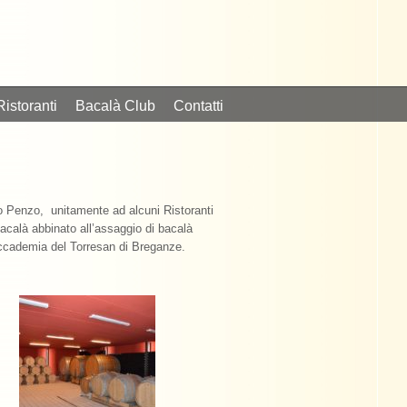
Ristoranti
Bacalà Club
Contatti
do Penzo, unitamente ad alcuni Ristoranti
Bacalà abbinato all’assaggio di bacalà
’Accademia del Torresan di Breganze.